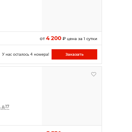
4 200
от
₽
цена за 1 сутки
У нас осталось 4 номера!
Заказать
 д.17