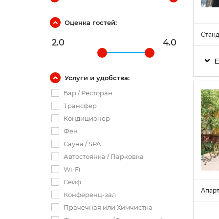
Оценка гостей:
Станд
2.0
4.0
Е
Услуги и удобства:
Бар / Ресторан
Трансфер
Кондиционер
Фен
Сауна / SPA
Автостоянка / Парковка
Wi-Fi
Сейф
Апар
Конференц-зал
Прачечная или Химчистка