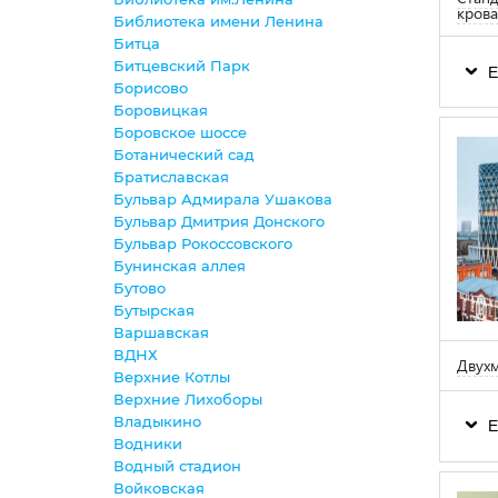
кров
Библиотека имени Ленина
Битца
Битцевский Парк
Е
Борисово
Боровицкая
Боровское шоссе
Ботанический сад
Братиславская
Бульвар Адмирала Ушакова
Бульвар Дмитрия Донского
Бульвар Рокоссовского
Бунинская аллея
Бутово
Бутырская
Варшавская
ВДНХ
Двух
Верхние Котлы
Верхние Лихоборы
Владыкино
Е
Водники
Водный стадион
Войковская