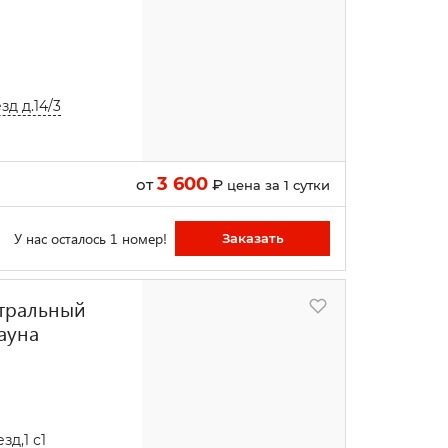
д д.14/3
3 600
от
₽
цена за 1 сутки
У нас осталось 1 номер!
Заказать
ентральный
ауна
д,1 с1