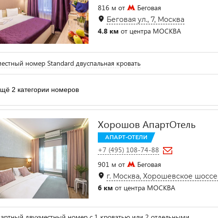
816 м от
Беговая
Беговая ул., 7, Москва
4.8 км
от центра МОСКВА
естный номер Standard двуспальная кровать
щё 2 категории номеров
Хорошов АпартОтель
АПАРТ-ОТЕЛИ
+7 (495) 108-74-88
901 м от
Беговая
г. Москва, Хорошевское шоссе,
6 км
от центра МОСКВА
артный двухместный номер с 1 кроватью или 2 отдельными