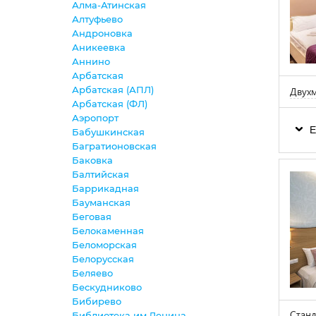
Алма-Атинская
Алтуфьево
Андроновка
Аникеевка
Аннино
Арбатская
Арбатская (АПЛ)
Двухм
Арбатская (ФЛ)
Аэропорт
Е
Бабушкинская
Багратионовская
Баковка
Балтийская
Баррикадная
Бауманская
Беговая
Белокаменная
Беломорская
Белорусская
Беляево
Бескудниково
Бибирево
Станд
Библиотека им.Ленина