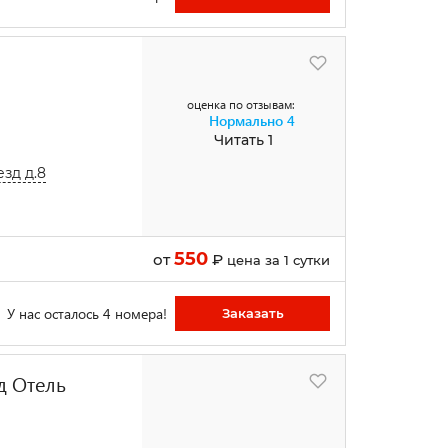
оценка по отзывам:
Нормально
4
Читать 1
зд д.8
550
от
₽
цена за 1 сутки
У нас осталось 4 номера!
Заказать
д Отель