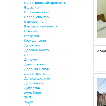
Волгоградский проспект
Волжская
Волоколамская
Воробьевы горы
Выставочная
Выставочный центр
Выхино
Говорово
Гражданская
Дегунино
Деловой центр
Апарт
Депо
Динамо
Дмитровская
Добрынинская
Долгопрудная
Домодедовская
Достоевская
Дубровка
Жулебино
ЗИЛ
Зорге