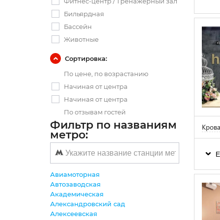
Фитнес-центр / Тренажерный зал
Бильярдная
Бассейн
Животные
Сортировка:
По цене, по возрастанию
Начиная от центра
Начиная от центра
По отзывам гостей
Фильтр по названиям
Крова
метро:
Е
Авиамоторная
Автозаводская
Академическая
Александровский сад
Алексеевская