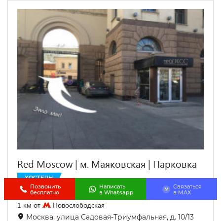
Red Moscow | м. Маяковская | Парковка
ХОСТЕЛЫ
Позвонить
Написать
Связаться
+7 (495) 108-74-88
M
бесплатно
в Whatsapp
в МАХ
1 км от
Новослободская
Москва, улица Садовая-Триумфальная, д. 10/13