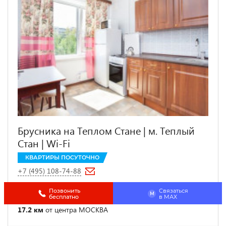
Брусника на Теплом Стане | м. Теплый
Стан | Wi-Fi
КВАРТИРЫ ПОСУТОЧНО
+7 (495) 108-74-88
4.3 км от
Битцевский парк
Позвонить
Связаться
M
бесплатно
в МАХ
Москва, ул. Генерала Тюленева, д.31
17.2 км
от центра МОСКВА