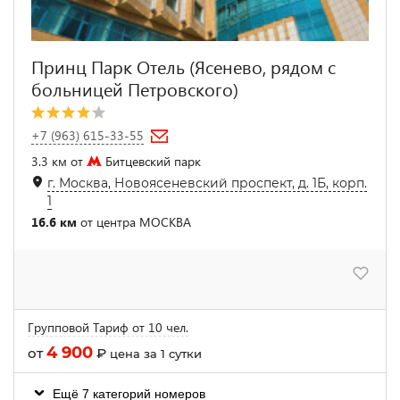
Принц Парк Отель (Ясенево, рядом с
больницей Петровского)
+7 (963) 615-33-55
3.3 км от
Битцевский парк
г. Москва, Новоясеневский проспект, д. 1Б, корп.
1
16.6 км
от центра МОСКВА
Групповой Тариф от 10 чел.
4 900
от
₽
цена за 1 сутки
Ещё 7 категорий номеров