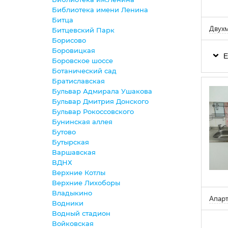
Библиотека имени Ленина
Битца
Двухм
Битцевский Парк
Борисово
Боровицкая
Е
Боровское шоссе
Ботанический сад
Братиславская
Бульвар Адмирала Ушакова
Бульвар Дмитрия Донского
Бульвар Рокоссовского
Бунинская аллея
Бутово
Бутырская
Варшавская
ВДНХ
Верхние Котлы
Верхние Лихоборы
Владыкино
Апар
Водники
Водный стадион
Войковская