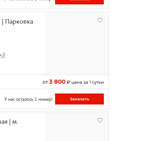
 | Парковка
к.2
3 800
от
₽
цена за 1 сутки
У нас осталось 1 номер!
Заказать
я | м.