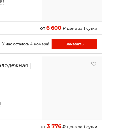
10
6 600
от
₽
цена за 1 сутки
У нас осталось 4 номера!
Заказать
олодежная |
1
3 776
от
₽
цена за 1 сутки