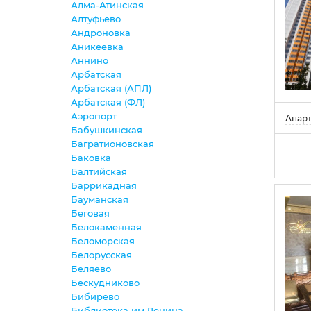
Алма-Атинская
Алтуфьево
Андроновка
Аникеевка
Аннино
Арбатская
Арбатская (АПЛ)
Арбатская (ФЛ)
Аэропорт
Апарт
Бабушкинская
Багратионовская
Баковка
Балтийская
Баррикадная
Бауманская
Беговая
Белокаменная
Беломорская
Белорусская
Беляево
Бескудниково
Бибирево
Библиотека им.Ленина