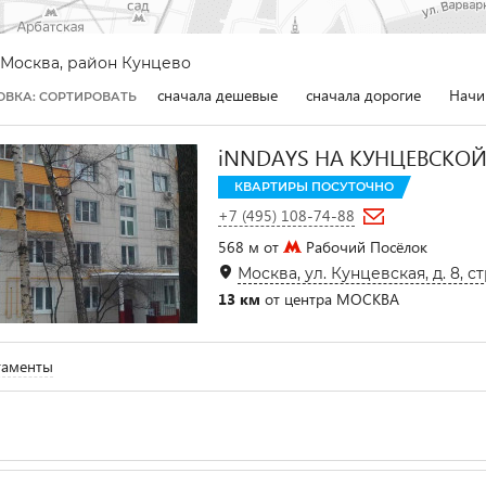
Москва, район Кунцево
сначала дешевые
сначала дорогие
Начи
ОВКА: СОРТИРОВАТЬ
iNNDAYS НА КУНЦЕВСКО
КВАРТИРЫ ПОСУТОЧНО
+7 (495) 108-74-88
568 м от
Рабочий Посёлок
Москва, ул. Кунцевская, д. 8, ст
13 км
от центра МОСКВА
таменты