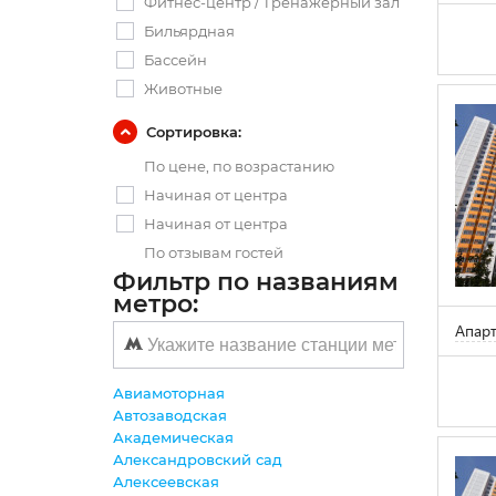
Фитнес-центр / Тренажерный зал
Бильярдная
Бассейн
Животные
Сортировка:
По цене, по возрастанию
Начиная от центра
Начиная от центра
По отзывам гостей
Фильтр по названиям
метро:
Апарт
Авиамоторная
Автозаводская
Академическая
Александровский сад
Алексеевская