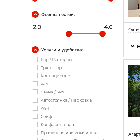
Оценка гостей:
2.0
4.0
Одном
Е
Услуги и удобства:
Бар / Ресторан
Трансфер
Кондиционер
Фен
Сауна / SPA
Автостоянка / Парковка
Wi-Fi
Сейф
Конференц-зал
Прачечная или Химчистка
Апарт