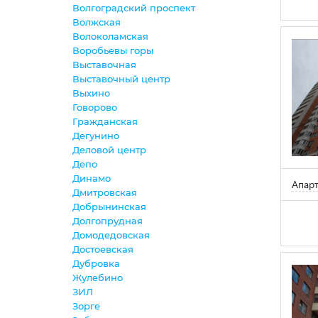
Волгоградский проспект
Волжская
Волоколамская
Воробьевы горы
Выставочная
Выставочный центр
Выхино
Говорово
Гражданская
Дегунино
Деловой центр
Депо
Динамо
Апар
Дмитровская
Добрынинская
Долгопрудная
Домодедовская
Достоевская
Дубровка
Жулебино
ЗИЛ
Зорге