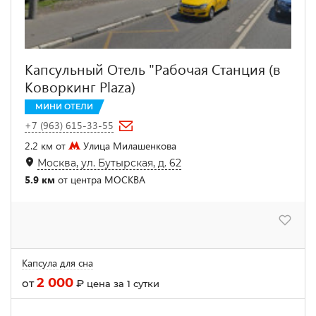
Капсульный Отель "Рабочая Станция (в
Коворкинг Plaza)
МИНИ ОТЕЛИ
+7 (963) 615-33-55
2.2 км от
Улица Милашенкова
Москва, ул. Бутырская, д. 62
5.9 км
от центра МОСКВА
Капсула для сна
2 000
от
₽
цена за 1 сутки