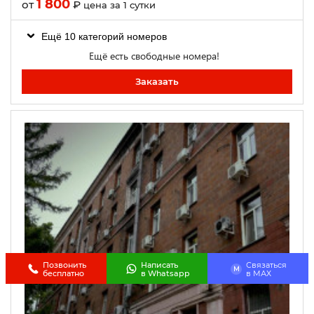
1 800
от
₽
цена за 1 сутки
Ещё 10 категорий номеров
Ещё есть свободные номера!
Заказать
Позвонить
Написать
Связаться
M
бесплатно
в Whatsapp
в МАХ