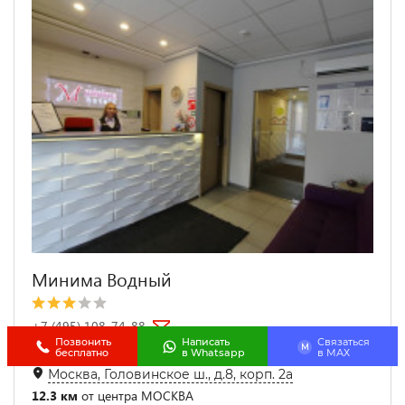
Минима Водный
+7 (495) 108-74-88
Позвонить
Написать
Связаться
M
3.1 км от
Беломорская
бесплатно
в Whatsapp
в МАХ
Москва, Головинское ш., д.8, корп. 2а
12.3 км
от центра МОСКВА