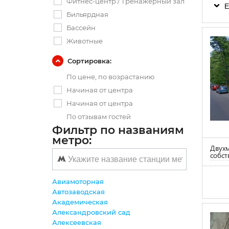
Фитнес-центр / Тренажерный зал
Е
Бильярдная
Бассейн
Животные
Сортировка:
По цене, по возрастанию
Начиная от центра
Начиная от центра
По отзывам гостей
Фильтр по названиям
метро:
Двухм
собст
Авиамоторная
Автозаводская
Академическая
Александровский сад
Алексеевская