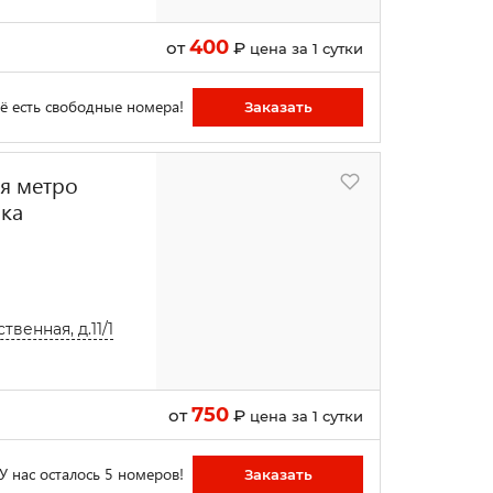
400
от
₽
цена за 1 сутки
ё есть свободные номера!
Заказать
ия метро
вка
венная, д.11/1
750
от
₽
цена за 1 сутки
У нас осталось 5 номеров!
Заказать