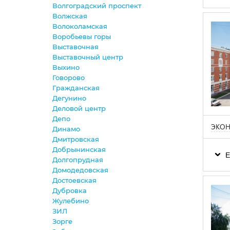
Волгоградский проспект
Волжская
Волоколамская
Воробьевы горы
Выставочная
Выставочный центр
Выхино
Говорово
Гражданская
Дегунино
Деловой центр
Депо
ЭКОН
Динамо
Дмитровская
Добрынинская
Е
Долгопрудная
Домодедовская
Достоевская
Дубровка
Жулебино
ЗИЛ
Зорге