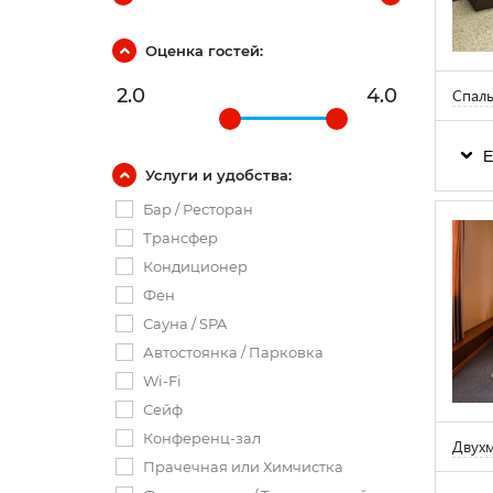
Оценка гостей:
2.0
4.0
Спаль
Е
Услуги и удобства:
Бар / Ресторан
Трансфер
Кондиционер
Фен
Сауна / SPA
Автостоянка / Парковка
Wi-Fi
Сейф
Конференц-зал
Двухм
Прачечная или Химчистка