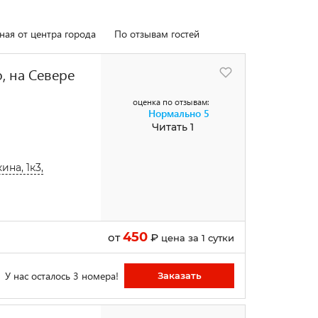
ная от центра города
По отзывам гостей
, на Севере
оценка по отзывам:
Нормально
5
Читать 1
на, 1к3,
450
от
₽
цена за 1 сутки
У нас осталось 3 номера!
Заказать