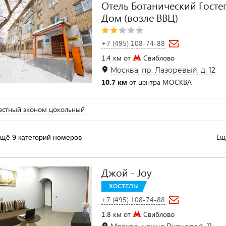
Отель Ботанический Гост
Дом (возле ВВЦ)
+7 (495) 108-74-88
1.4 км от
Свиблово
Москва, пр. Лазоревый, д. 12
10.7 км
от центра МОСКВА
естный эконом цокольный
Ещ
щё 9 категорий номеров
Джой - Joy
ХОСТЕЛЫ
+7 (495) 108-74-88
1.8 км от
Свиблово