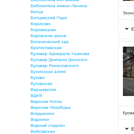
Библиотека имени Ленина
Битца
Эконо
Битцевский Парк
Борисово
Е
Боровицкая
Боровское шоссе
Ботанический сад
Братиславская
Бульвар Адмирала Ушакова
Бульвар Дмитрия Донского
Бульвар Рокоссовского
Бунинская аллея
Бутово
Бутырская
Варшавская
ВДНХ
Верхние Котлы
Верхние Лихоборы
Крова
Владыкино
Водники
Водный стадион
Е
Войковская