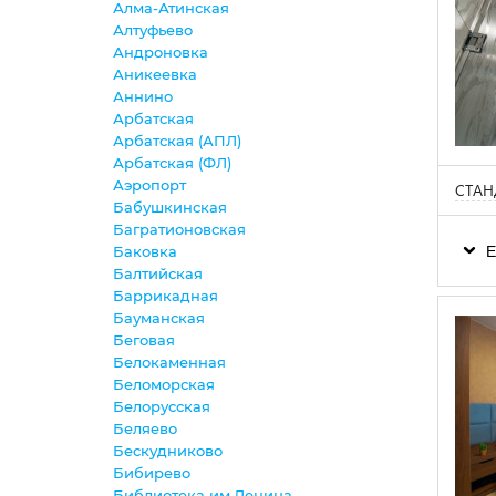
Алма-Атинская
Алтуфьево
Андроновка
Аникеевка
Аннино
Арбатская
Арбатская (АПЛ)
Арбатская (ФЛ)
Аэропорт
СТАН
Бабушкинская
Багратионовская
Е
Баковка
Балтийская
Баррикадная
Бауманская
Беговая
Белокаменная
Беломорская
Белорусская
Беляево
Бескудниково
Бибирево
Библиотека им.Ленина