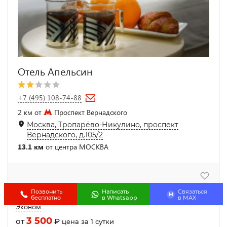
Отель Апельсин
+7 (495) 108-74-88
2 км от
Проспект Вернадского
Москва, Тропарёво-Никулино, проспект
Вернадского, д.105/2
13.1 км
от центра МОСКВА
Позвонить
Написать
Связаться
M
бесплатно
в Whatsapp
в МАХ
Эконом
3 500
от
₽
цена за 1 сутки