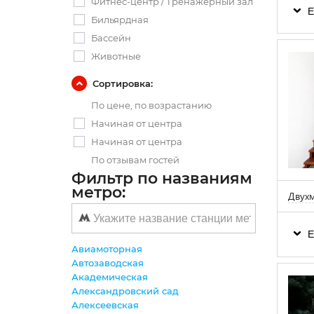
Фитнес-центр / Тренажерный зал
Е
Бильярдная
Бассейн
Животные
Сортировка:
По цене, по возрастанию
Начиная от центра
Начиная от центра
По отзывам гостей
Фильтр по названиям
метро:
Двухм
Е
Авиамоторная
Автозаводская
Академическая
Александровский сад
Алексеевская