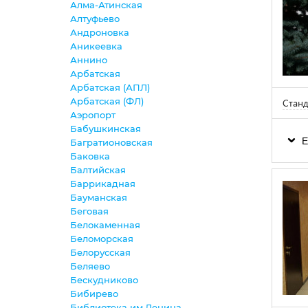
Алма-Атинская
Алтуфьево
Андроновка
Аникеевка
Аннино
Арбатская
Арбатская (АПЛ)
Арбатская (ФЛ)
Станд
Аэропорт
Бабушкинская
Е
Багратионовская
Баковка
Балтийская
Баррикадная
Бауманская
Беговая
Белокаменная
Беломорская
Белорусская
Беляево
Бескудниково
Бибирево
Библиотека им.Ленина