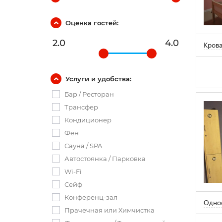
Оценка гостей:
2.0
4.0
Крова
Услуги и удобства:
Бар / Ресторан
Трансфер
Кондиционер
Фен
Сауна / SPA
Автостоянка / Парковка
Wi-Fi
Сейф
Конференц-зал
Однос
Прачечная или Химчистка