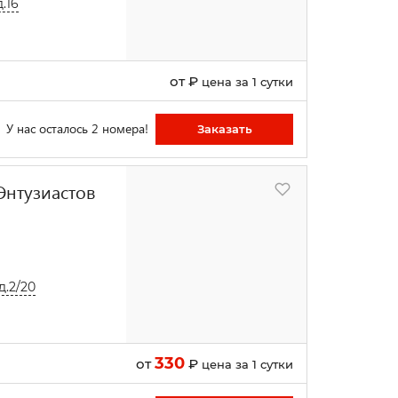
.16
от
₽
цена за 1 сутки
У нас осталось 2 номера!
Заказать
 Энтузиастов
д.2/20
330
от
₽
цена за 1 сутки