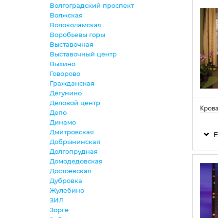
Волгоградский проспект
Волжская
Волоколамская
Воробьевы горы
Выставочная
Выставочный центр
Выхино
Говорово
Гражданская
Дегунино
Деловой центр
Крова
Депо
Динамо
Дмитровская
Е
Добрынинская
Долгопрудная
Домодедовская
Достоевская
Дубровка
Жулебино
ЗИЛ
Зорге