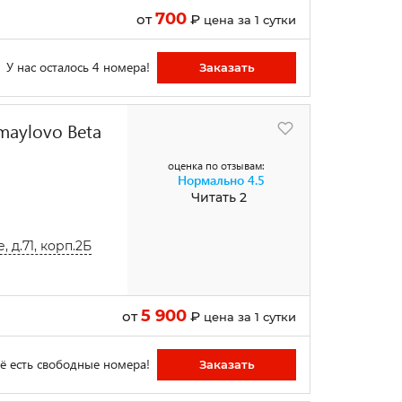
700
от
₽
цена за 1 сутки
У нас осталось 4 номера!
Заказать
maylovo Beta
оценка по отзывам:
Нормально
4.5
Читать 2
 д.71, корп.2Б
5 900
от
₽
цена за 1 сутки
ё есть свободные номера!
Заказать