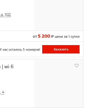
д. 10Д
5 200
от
₽
цена за 1 сутки
У нас осталось 5 номеров!
Заказать
| wi-fi
. 4