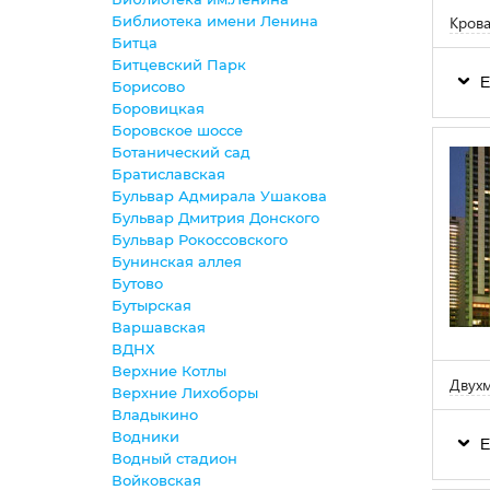
Крова
Библиотека имени Ленина
Битца
Битцевский Парк
Е
Борисово
Боровицкая
Боровское шоссе
Ботанический сад
Братиславская
Бульвар Адмирала Ушакова
Бульвар Дмитрия Донского
Бульвар Рокоссовского
Бунинская аллея
Бутово
Бутырская
Варшавская
ВДНХ
Верхние Котлы
Двухм
Верхние Лихоборы
Владыкино
Водники
Е
Водный стадион
Войковская