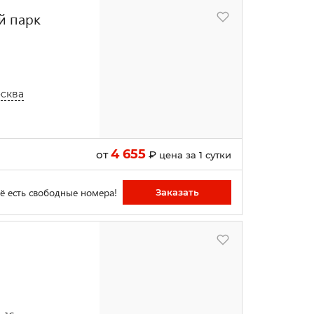
й парк
осква
4 655
от
₽
цена за 1 сутки
ё есть свободные номера!
Заказать