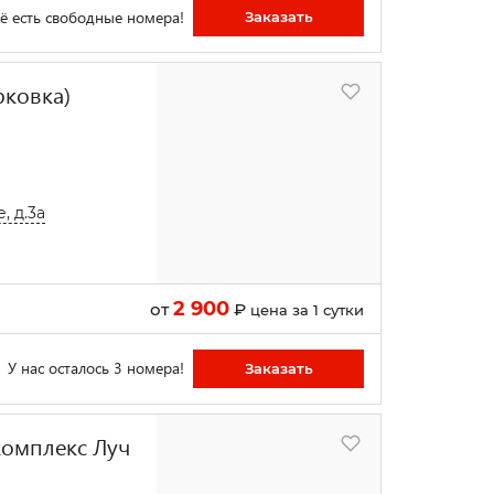
ё есть свободные номера!
Заказать
рковка)
, д.3а
2 900
от
₽
цена за 1 сутки
У нас осталось 3 номера!
Заказать
комплекс Луч