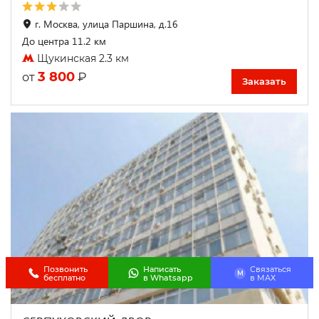
г. Москва, улица Паршина, д.16
До центра 11.2 км
Щукинская 2.3 км
3 800
₽
от
Заказать
Позвонить
Написать
Связаться
M
бесплатно
в Whatsapp
в МАХ