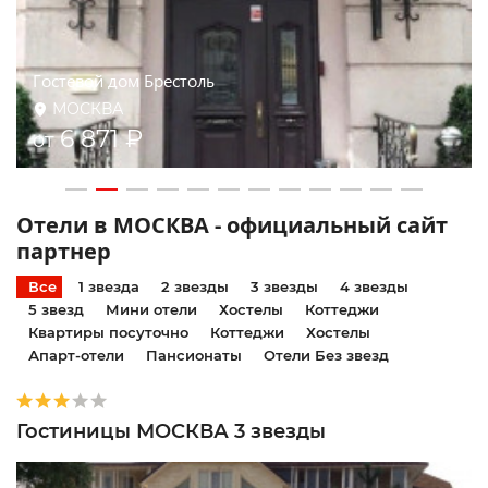
Измайлово Вега
МОСКВА
6 200 ₽
от
Отели в МОСКВА - официальный сайт
партнер
Все
1 звезда
2 звезды
3 звезды
4 звезды
5 звезд
Мини отели
Хостелы
Коттеджи
Квартиры посуточно
Коттеджи
Хостелы
Апарт-отели
Пансионаты
Отели Без звезд
Гостиницы МОСКВА 3 звезды