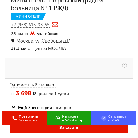
больница № 1 РЖД)
МИНИ ОТЕЛИ
+7 (963) 615-33-55
2.9 км от
Балтийская
Москва, ул.Свободы д.1/1
13.1 км
от центра МОСКВА
Одноместный стандарт
3 698
от
₽
цена за 1 сутки
Ещё 3 категории номеров
У нас осталось 5 номеров!
Позвонить
Написать
Связаться
M
бесплатно
в Whatsapp
в МАХ
Заказать