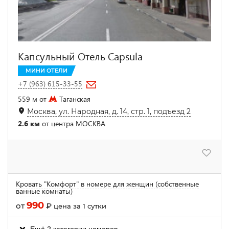
Капсульный Отель Capsula
МИНИ ОТЕЛИ
+7 (963) 615-33-55
559 м от
Таганская
Москва, ул. Народная, д. 14, стр. 1, подъезд 2
2.6 км
от центра МОСКВА
Кровать "Комфорт" в номере для женщин (собственные
ванные комнаты)
990
от
₽
цена за 1 сутки
Ещё 2 категории номеров