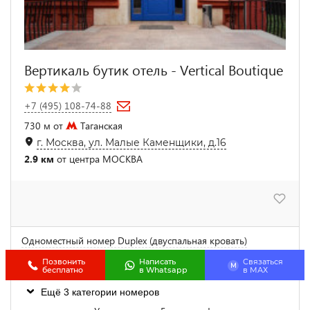
Вертикаль бутик отель - Vertical Boutique
+7 (495) 108-74-88
730 м от
Таганская
г. Москва, ул. Малые Каменщики, д.16
2.9 км
от центра МОСКВА
Одноместный номер Duplex (двуспальная кровать)
5 950
от
₽
цена за 1 сутки
Позвонить
Написать
Связаться
M
бесплатно
в Whatsapp
в МАХ
Ещё 3 категории номеров