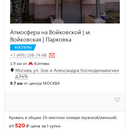
Атмосфера на Войковской | м.
Войковская | Парковка
ХОСТЕЛЫ
+7 (495) 108-74-88
1.9 км от
Коптево
Москва, ул. Зои и Александра Космодемьянских
д.34/6
9.7 км
от центра МОСКВА
Кровать в общем 10-местном номере (мужской/женский)
520
от
₽
цена за 1 сутки