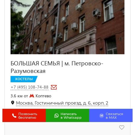
БОЛЬШАЯ СЕМЬЯ | м. Петровско-
Разумовская
ХОСТЕЛЫ
+7 (495) 108-74-88
3.6 км от
Коптево
Москва, Гостиничный проезд, д. 6, корп. 2
10.4 км
от центра МОСКВА
Позвонить
Написать
Связаться
M
бесплатно
в Whatsapp
в МАХ