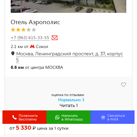
Отель Аэрополис
+7 (963) 615-33-55
2.1 км от
Сокол
Москва, Ленинградский проспект, д. 37, корпус
5
6.6 км
от центра МОСКВА
оценка по отзывам:
Нормально
3
Читать 1
Позвонить
Написать
Связаться
M
Стандарт с двумя раздельными кроватями
бесплатно
в Whatsapp
в МАХ
5 330
от
₽
цена за 1 сутки