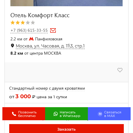
Отель Комфорт Класс
+7 (963) 615-33-55
2.2 км от
Панфиловская
Москва, ул. Часовая, д. 11\3, стр.1
8.2 км
от центра МОСКВА
Стандартный номер с двумя кроватями
3 000
от
₽
цена за 1 сутки
Ещё 4 категории номеров
Позвонить
Написать
Связаться
M
бесплатно
в Whatsapp
в МАХ
Ещё есть свободные номера!
Заказать