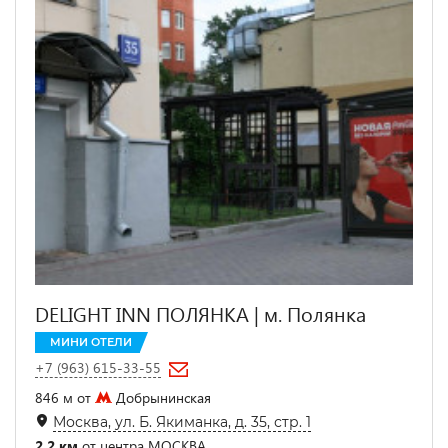
DELIGHT INN ПОЛЯНКА | м. Полянка
МИНИ ОТЕЛИ
+7 (963) 615-33-55
846 м от
Добрынинская
Москва, ул. Б. Якиманка, д. 35, стр. 1
2.2 км
от центра МОСКВА