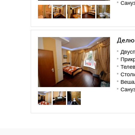
Сануз
Делю
Двусп
Прикр
Теле
Стол
Веша
Сануз