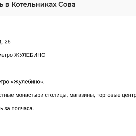
ь в Котельниках Сова
. 26
и метро ЖУЛЕБИНО
етро «Жулебино».
стные монастыри столицы, магазины, торговые цент
ь за полчаса.