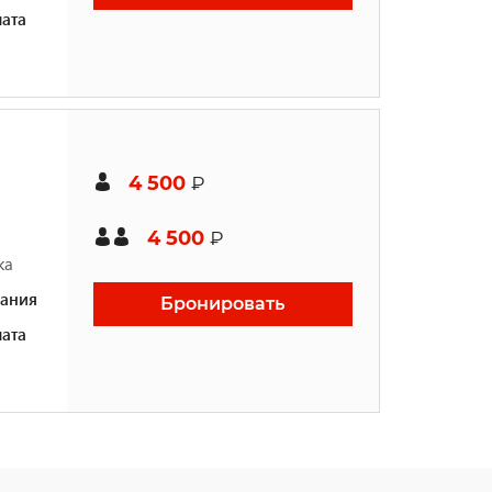
ата
4 500
₽
4 500
₽
ка
ания
Бронировать
ата