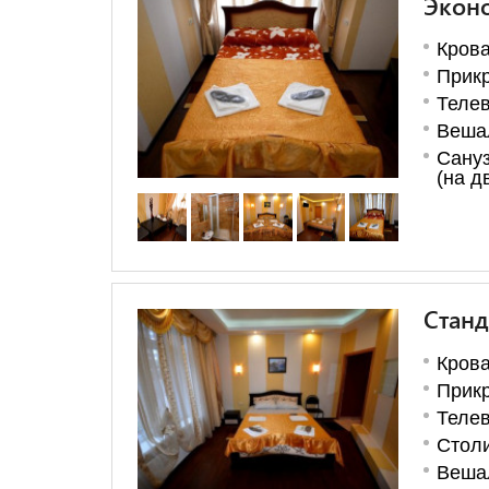
Экон
Крова
Прикр
Теле
Веша
Сануз
(на д
Станд
Крова
Прикр
Теле
Стол
Веша