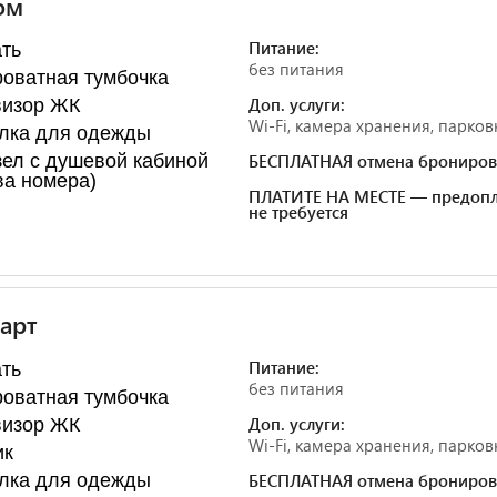
ом
Питание:
ть
без питания
оватная тумбочка
Доп. услуги:
визор ЖК
Wi-Fi, камера хранения, парков
лка для одежды
ел с душевой кабиной
БЕСПЛАТНАЯ отмена брониров
ва номера)
ПЛАТИТЕ НА МЕСТЕ — предопл
не требуется
арт
Питание:
ть
без питания
оватная тумбочка
Доп. услуги:
визор ЖК
Wi-Fi, камера хранения, парков
ик
лка для одежды
БЕСПЛАТНАЯ отмена брониров