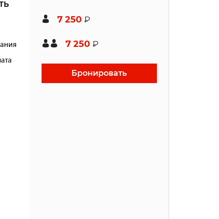
ть
7 250
₽
7 250
ания
₽
ата
Бронировать