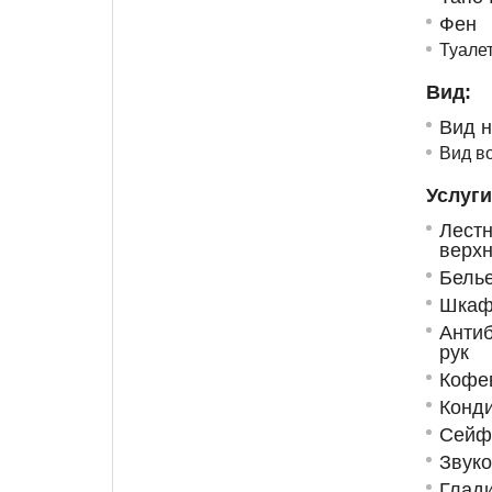
Фен
Туале
Вид:
Вид н
Вид в
Услуги
Лест
верх
Бель
Шкаф
Анти
рук
Кофев
Конд
Сейф
Звук
Глад