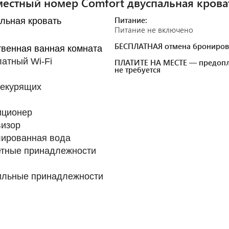
естный номер Comfort двуспальная крова
Питание:
льная кровать
Питание не включено
БЕСПЛАТНАЯ отмена брониров
венная ванная комната
атный Wi-Fi
ПЛАТИТЕ НА МЕСТЕ — предопл
не требуется
некурящих
иционер
визор
лированная вода
етные принадлежности
ильные принадлежности