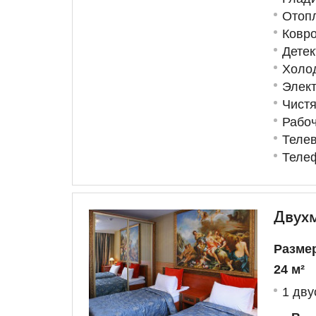
Отоп
Ковро
Детек
Холо
Элект
Чист
Рабоч
Теле
Теле
Двухм
Разме
24 м²
1 дву