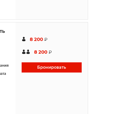
ть
8 200
₽
8 200
₽
ания
Бронировать
ата