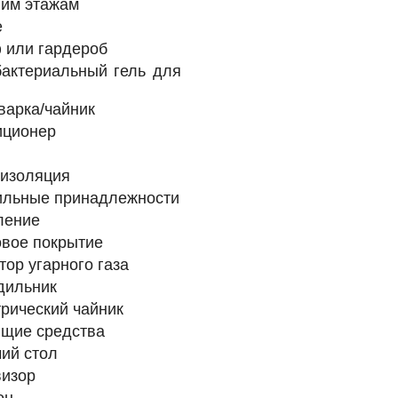
ним этажам
е
 или гардероб
бактериальный гель для
арка/чайник
иционер
оизоляция
ильные принадлежности
ление
вое покрытие
тор угарного газа
дильник
рический чайник
ящие средства
ий стол
визор
он