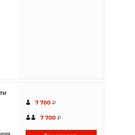
ти
7 700
₽
7 700
₽
ания