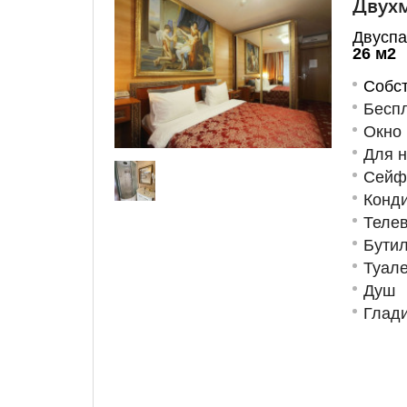
Двухм
Двуспа
26 м
2
Собст
Беспл
Окно
Для 
Сейф
Конд
Теле
Бути
Туал
Душ
Глад