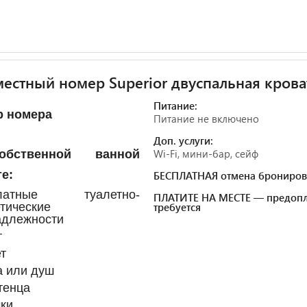
естный номер Superior двуспальная крова
Питание:
р номера
Питание не включено
Доп. услуги:
Wi-Fi, мини-бар, сейф
бственной ванной
е:
БЕСПЛАТНАЯ отмена брониров
платные туалетно-
ПЛАТИТЕ НА МЕСТЕ — предопл
тические
требуется
адлежности
т
т
а или душ
тенца
ки