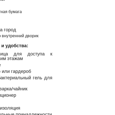
тная бумага
а город
о внутренний дворик
 и удобства: ​
ница для доступа к
ним этажам
е
 или гардероб
бактериальный гель для
арка/чайник
иционер
оизоляция
ильные принадлежности