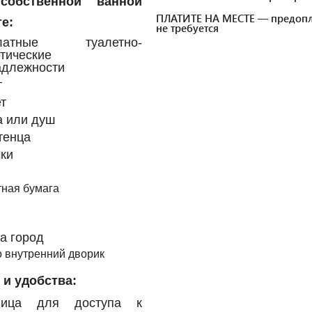
собственной ванной
ПЛАТИТЕ НА МЕСТЕ — предопл
е:
не требуется
платные туалетно-
тические
адлежности
т
т
а или душ
тенца
ки
тная бумага
а город
о внутренний дворик
 и удобства:
​
ница для доступа к