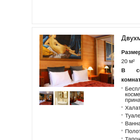
Двухм
Разме
20 м²
В со
комнат
Бес
косме
прин
Хала
Туале
Ванн
Поло
Тапоч