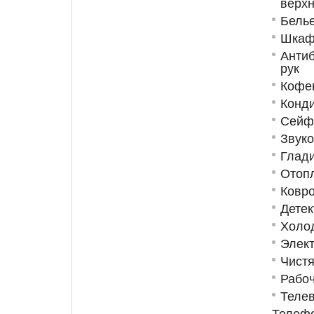
верх
Бель
Шкаф
Анти
рук
Кофев
Конд
Сейф
Звук
Глад
Отоп
Ковро
Детек
Холо
Элект
Чист
Рабоч
Теле
Телеф