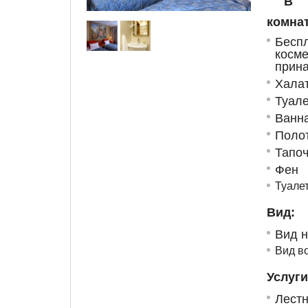
В 
комнат
Бес
косме
прин
Хала
Туале
Ванн
Поло
Тапоч
Фен
Туале
Вид:
Вид н
Вид в
Услуги
Лест