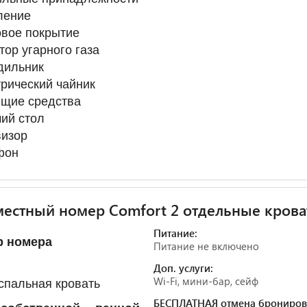
ление
вое покрытие
тор угарного газа
дильник
рический чайник
ящие средства
ий стол
визор
фон
естный номер Comfort 2 отдельные крова
Питание:
р номера
Питание не включено
Доп. услуги:
Wi-Fi, мини-бар, сейф
спальная кровать
БЕСПЛАТНАЯ отмена брониров