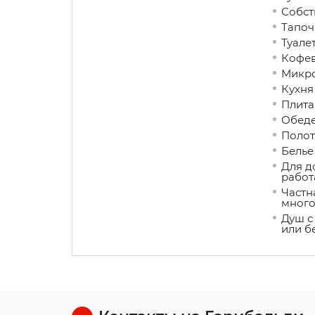
Собст
Тапоч
Туале
Кофев
Микро
Кухня
Плита
Обеде
Полот
Белье
Для д
работ
Частн
много
Душ с
или б