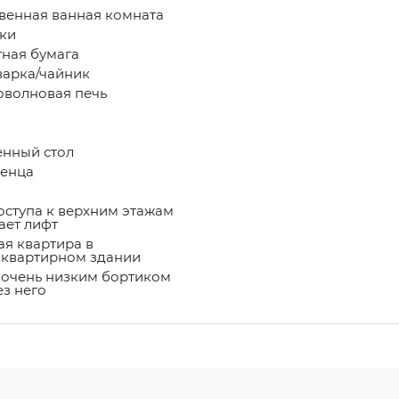
венная ванная комната
ки
тная бумага
арка/чайник
волновая печь
нный стол
енца
оступа к верхним этажам
ает лифт
ая квартира в
квартирном здании
 очень низким бортиком
ез него