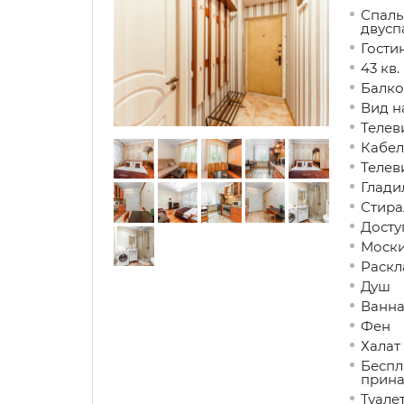
Спальн
двусп
Гости
43 кв.
Балко
Вид н
Телев
Кабел
Телев
Глади
Стира
Досту
Моски
Раскл
Душ
Ванн
Фен
Халат
Беспл
прина
Туале