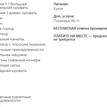
Питание:
я 1: 1 большая
альная кровать
Кухня
ная: 1 диван-кровать
Доп. услуги:
 м
Парковка, Wi-Fi
н
БЕСПЛАТНАЯ отмена брониров
а город
изор
ПЛАТИТЕ НА МЕСТЕ — предопл
ьные каналы
не требуется
изор с плоским экраном
льные принадлежности
льная машина
пны смежные номера
тная сетка
адная кровать
а
атные туалетные
длежности
т