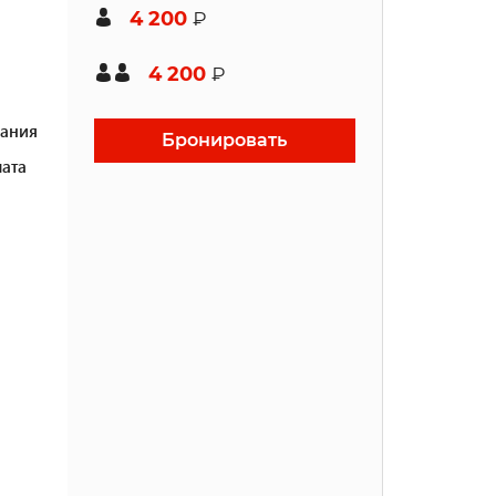
4 200
₽
4 200
₽
ания
Бронировать
ата