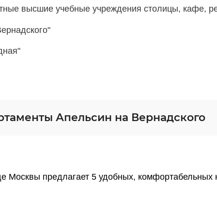
тные высшие учебные учреждения столицы, кафе, р
Вернадского"
дная"
ртаменты Апельсин на Вернадского
де Москвы предлагает 5 удобных, комфортабельных н