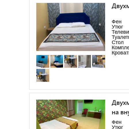
Двухм
Фен
Утюг
Телеви
Туалет
Стол
Компле
Кроват
Двухм
на вн
Фен
Утюг