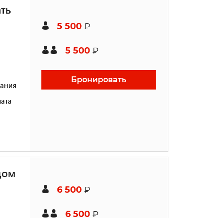
ть
5 500
₽
5 500
₽
Бронировать
ания
ата
дом
6 500
₽
6 500
₽