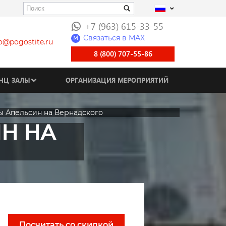
+7 (963) 615-33-55
Связаться в МАХ
M
fo@pogostite.ru
8 (800) 707-55-86
НЦ-ЗАЛЫ
ОРГАНИЗАЦИЯ МЕРОПРИЯТИЙ
ы Апельсин на Вернадского
Н НА
Посчитать со скидкой