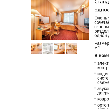
Станд
однос
Очень 
сочета
эконом
раздел
одной 
Размер
м
2
.
В номе
элект
контр
индив
систе
свеже
звуко
двери
ковро
ортоп