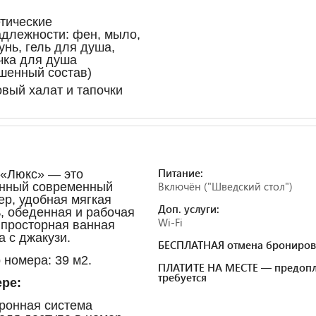
тические
длежности: фен, мыло,
нь, гель для душа,
чка для душа
шенный состав)
вый халат и тапочки
Питание:
«Люкс» — это
Включён ("Шведский стол")
нный современный
ер, удобная мягкая
Доп. услуги:
, обеденная и рабочая
Wi-Fi
 просторная ванная
а с джакузи.
БЕСПЛАТНАЯ отмена брониров
 номера: 39 м
2
.
ПЛАТИТЕ НА МЕСТЕ — предопл
требуется
ре:
ронная система