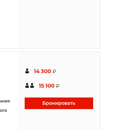
14 300
₽
15 100
₽
ания
Бронировать
ата