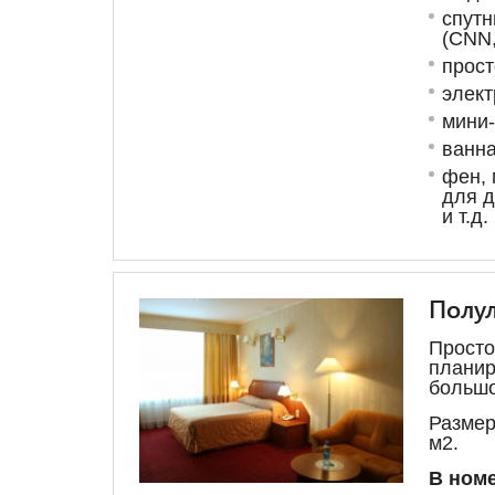
спутн
(CNN,
прост
элек
мини
ванна
фен, 
для д
и т.д.
Полу
Просто
планир
большо
Размер
м
2
.
В номе