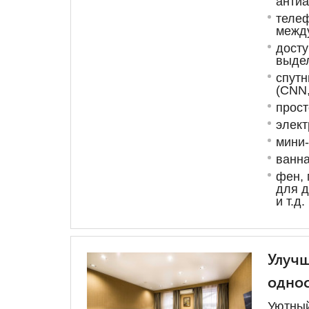
анти
телеф
межд
досту
выде
спутн
(CNN,
прост
элек
мини
ванна
фен, 
для д
и т.д.
Улучш
однос
Уютный