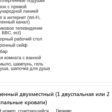
аллергенные подушки
он с прямой
ународной линией
п в интернет (Wi-Fi,
ленный канал)
иковое телевидение
 BBC, ect)
орный рабочий стол
тронный сейф
-бар
я комната с ванной
мыло, шампунь, гель
уша, шапочка для душа
енный двухместный (1 двуспальная или 2
пальные кровати)
Питание:
 номер, сочетающийся