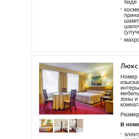
биде
косме
прина
шампу
шапо
(улуч
махро
Люкс
Номер 
изыска
интерь
мебель
зоны и
комнат
Размер
В номе
элект