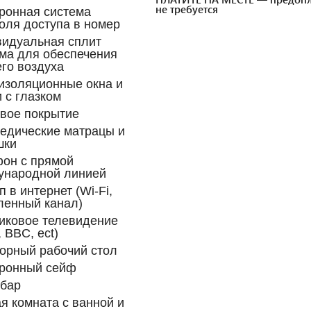
не требуется
ронная система
оля доступа в номер
идуальная сплит
ма для обеспечения
го воздуха
изоляционные окна и
 с глазком
вое покрытие
едические матрацы и
шки
он с прямой
ународной линией
п в интернет (Wi-Fi,
ленный канал)
иковое телевидение
 BBC, ect)
орный рабочий стол
тронный сейф
-бар
я комната с ванной и