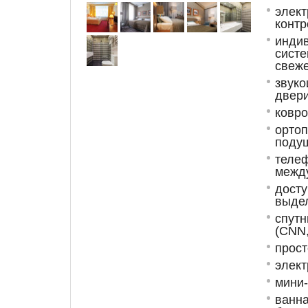
элект
контр
индив
систе
свеже
звуко
двери
ковро
ортоп
поду
телеф
межд
досту
выде
спутн
(CNN,
прост
элек
мини
ванна