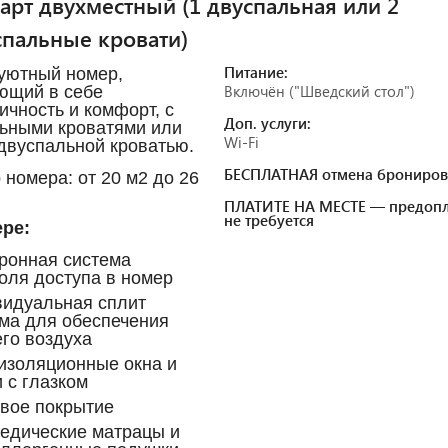
арт двухместный (1 двуспальная или 2
пальные кровати)
Питание:
уютный номер,
Включён ("Шведский стол")
ющий в себе
ичность и комфорт, с
Доп. услуги:
ьными кроватями или
Wi-Fi
двуспальной кроватью.
БЕСПЛАТНАЯ отмена брониров
 номера: от 20 м
2
до 26
ПЛАТИТЕ НА МЕСТЕ — предопл
не требуется
ре:
ронная система
оля доступа в номер
идуальная сплит
ма для обеспечения
го воздуха
изоляционные окна и
 с глазком
вое покрытие
едические матрацы и