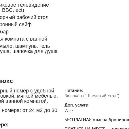
иковое телевидение
 BBC, ect)
орный рабочий стол
тронный сейф
-бар
я комната с ванной
мыло, шампунь, гель
уша, шапочка для душа
люкс
Питание:
рный номер с удобной
Включён ("Шведский стол")
овкой, мягкой мебелью,
й ванной комнатой.
Доп. услуги:
 номера: от 24 м
2
до 30
Wi-Fi
БЕСПЛАТНАЯ отмена брониров
ре:
ПЛАТИТЕ НА МЕСТЕ — предопл