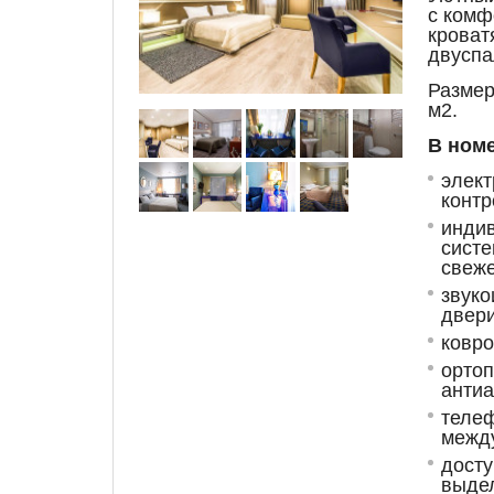
с комф
кроват
двуспа
Размер
м
2
.
В номе
элект
контр
индив
систе
свеже
звуко
двери
ковро
ортоп
анти
телеф
межд
досту
выде