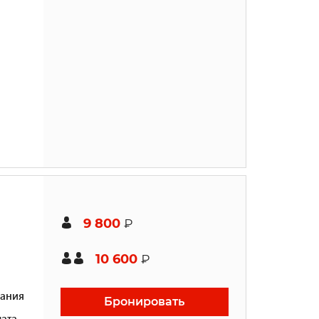
9 800
₽
10 600
₽
ания
Бронировать
ата