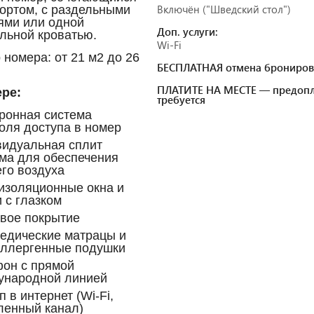
Включён ("Шведский стол")
ортом, с раздельными
ями или одной
Доп. услуги:
льной кроватью.
Wi-Fi
 номера: от 21 м
2
до 26
БЕСПЛАТНАЯ отмена брониров
ПЛАТИТЕ НА МЕСТЕ — предопл
ре:
требуется
ронная система
оля доступа в номер
идуальная сплит
ма для обеспечения
го воздуха
изоляционные окна и
 с глазком
вое покрытие
едические матрацы и
аллергенные подушки
он с прямой
ународной линией
п в интернет (Wi-Fi,
ленный канал)