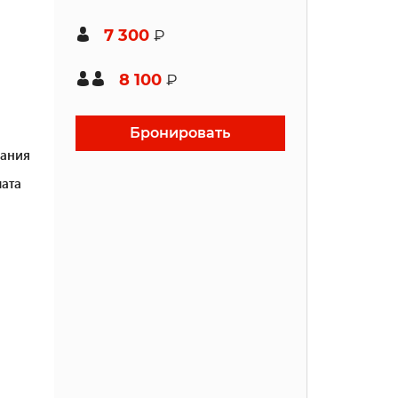
7 300
₽
8 100
₽
Бронировать
ания
ата