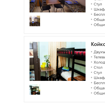
Стул
Шкаф/
Беспл
Общая
Общий
Койко
Двухъ
Телев
Холод
Стол
Стул
Шкаф/
Беспл
Общая
Общий