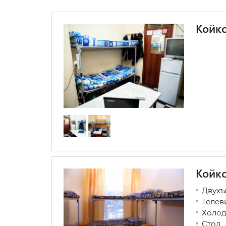
Койко
Койко
Двухъ
Телев
Холод
Стол