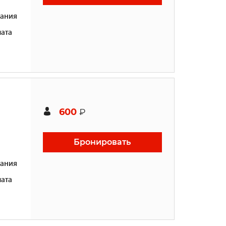
ания
ата
600
₽
Бронировать
ания
ата