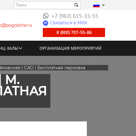
+7 (963) 615-33-55
Связаться в МАХ
M
fo@pogostite.ru
8 (800) 707-55-86
НЦ-ЗАЛЫ
ОРГАНИЗАЦИЯ МЕРОПРИЯТИЙ
йковская | САО | Бесплатная парковка
 М.
ЛАТНАЯ