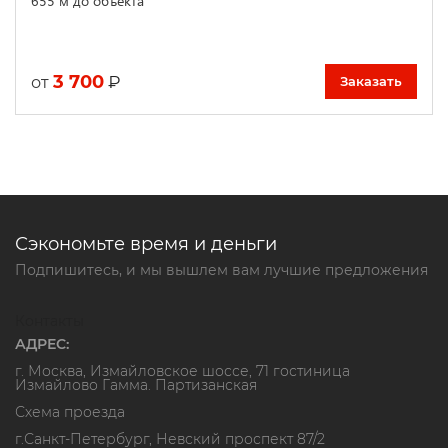
655 м до объекта
3 700
₽
от
Заказать
Сэкономьте время и деньги
Подпишитесь, и мы вышлем вам лучшие предложения
Контакты
АДРЕС:
г. Москва, Измайловское шоссе, 71 гостиница
Измайлово Гамма. Партизанская
Схема проезда
г.Санкт-Петербург, Невский проспект 87/2