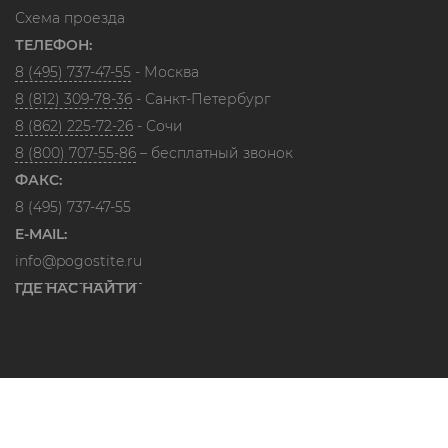
Схема проезда
ТЕЛЕФОН:
8 (495) 737-47-55
- Москва
8 (812) 309-78-36
- Санкт-Петербург
8 (862) 225-72-26
- Сочи
8 (800) 707-55-86
– бесплатный звонок
ФАКС:
8 (495) 737-47-55
E-MAIL:
info@pogostite.ru
ГДЕ НАС НАЙТИ