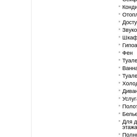
Конд
Отоп
Дост
Звук
Шкаф
Гипо
Фен
Туале
Ванна
Туале
Холо
Дива
Услуг
Поло
Бель
Для д
этажа
Полн