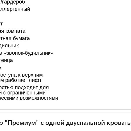
/гардероб
аллергенный
т
я комната
тная бумага
дильник
а «звонок-будильник»
тенца
е
оступа к верхним
м работает лифт
остью подходит для
й с ограниченными
ческими возможностями
 "Премиум" с одной двуспальной кроват