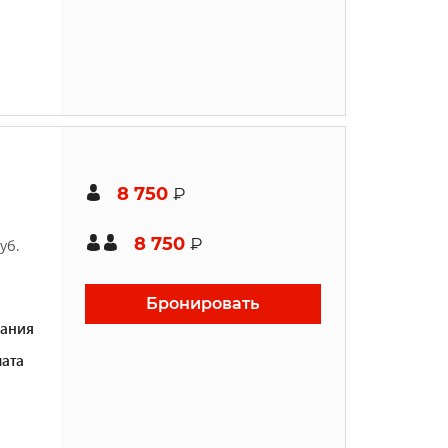
8 750
₽
8 750
₽
уб.
Бронировать
ания
ата