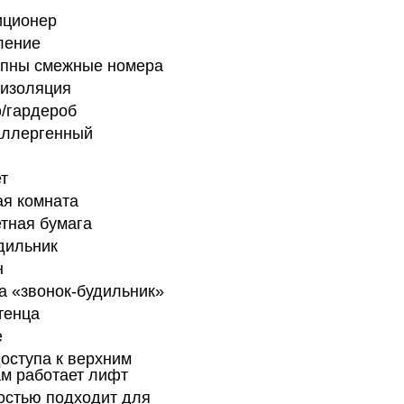
иционер
ление
упны смежные номера
оизоляция
/гардероб
аллергенный
т
я комната
тная бумага
дильник
н
а «звонок-будильник»
тенца
е
оступа к верхним
м работает лифт
остью подходит для