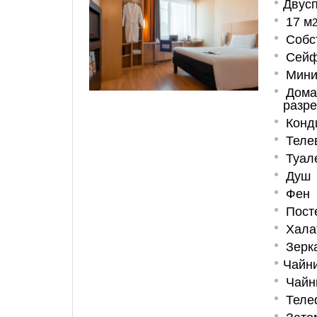
Двусп
17 м
Собс
Сей
Мини
Дома
разр
Конд
Теле
Туал
Душ
Фен
Пост
Хала
Зерк
Чайни
Чайн
Теле