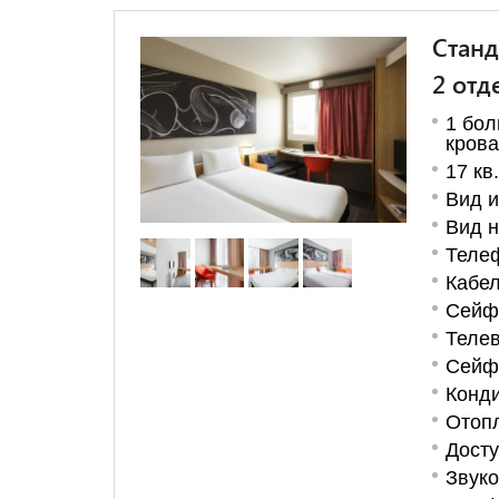
Станд
2 отд
1 бол
крова
17 кв
Вид и
Вид н
Теле
Кабе
Сейф 
Телев
Сейф
Конд
Отоп
Дост
Звук