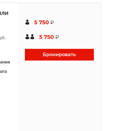
или
5 750
₽
5 750
₽
уб.
Бронировать
ания
ата