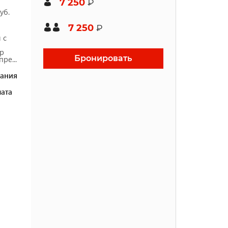
7 250
₽
уб.
7 250
₽
 с
р
Бронировать
ре...
ания
ата