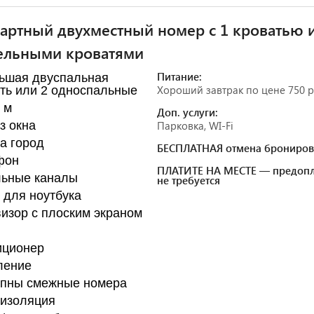
артный двухместный номер с 1 кроватью 
ельными кроватями
Питание:
ьшая двуспальная
Хороший завтрак по цене 750 р
ть или 2 односпальные
. м
Доп. услуги:
з окна
Парковка, WI-Fi
а город
БЕСПЛАТНАЯ отмена брониров
фон
ПЛАТИТЕ НА МЕСТЕ — предопл
льные каналы
не требуется
для ноутбука
изор с плоским экраном
иционер
ление
упны смежные номера
оизоляция