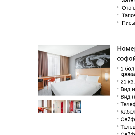
Зате
Отоп
Тапо
Пись
Номер
софо
1 бол
крова
21 кв
Вид и
Вид н
Теле
Кабе
Сейф 
Телев
Сейф