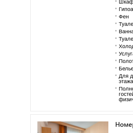
Шкаф
Гипо
Фен
Туале
Ванна
Туале
Холо
Услуг
Поло
Бель
Для д
этажа
Полн
госте
физи
Номер