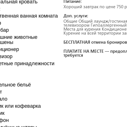
Питание:
альная кровать
Хороший завтрак по цене 750 р
2
Доп. услуги:
твенная ванная комната
Общие Общий лаундж/гостиная
ф
телевизором Гипоаллергенный
Места для курения Кондиционе
бар
Курение на всей территории зап
шние животные
БЕСПЛАТНАЯ отмена брониров
ешены
иционер
ПЛАТИТЕ НА МЕСТЕ — предопл
требуется
визор
етные принадлежности
ельное бельё
т
ало
к или кофеварка
ик
фон