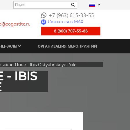
+7 (963) 615-33-55
Связаться в МАХ
M
fo@pogostite.ru
8 (800) 707-55-86
НЦ-ЗАЛЫ
ОРГАНИЗАЦИЯ МЕРОПРИЯТИЙ
ьское Поле - Ibis Oktyabrskoye Pole
- IBIS
E