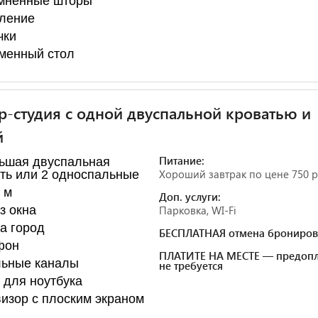
мнённые шторы
ление
чки
менный стол
-студия с одной двуспальной кроватью и
й
Питание:
ьшая двуспальная
Хороший завтрак по цене 750 р
ть или 2 односпальные
. м
Доп. услуги:
з окна
Парковка, WI-Fi
а город
БЕСПЛАТНАЯ отмена брониров
фон
ПЛАТИТЕ НА МЕСТЕ — предопл
льные каналы
не требуется
для ноутбука
изор с плоским экраном