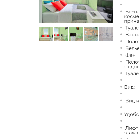
Беспл
косме
прина
Туале
Ванна
Поло
Бель
Фен
Полот
за до
Туале
Вид:
Вид н
Удобст
Лифт 
этажа