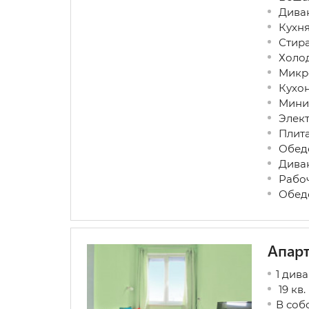
Диван
Кухн
Стира
Холо
Микро
Кухон
Мини
Элект
Плит
Обеде
Дива
Рабоч
Обеде
Апар
1 див
19 кв.
В соб