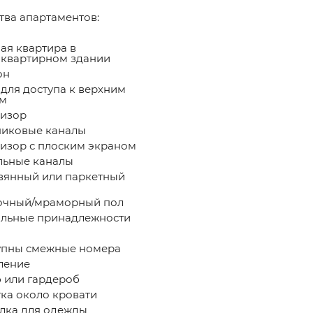
ва апартаментов: ​
ая квартира в
квартирном здании
он
для доступа к верхним
м
изор
иковые каналы
изор с плоским экраном
ьные каналы
янный или паркетный
очный/мраморный пол
льные принадлежности
пны смежные номера
ление
или гардероб
ка около кровати
ка для одежды