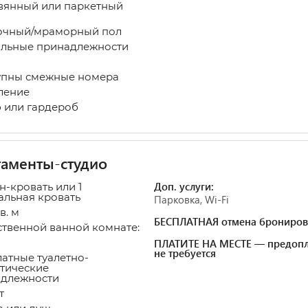
янный или паркетный
очный/мраморный пол
льные принадлежности
пны смежные номера
ление
или гардероб
аменты-студио
Доп. услуги:
н-кровать или 1
альная кровать
Парковка, Wi-Fi
в. м
БЕСПЛАТНАЯ отмена брониров
ственной ванной комнате:
ПЛАТИТЕ НА МЕСТЕ — предопл
не требуется
атные туалетно-
тические
длежности
т