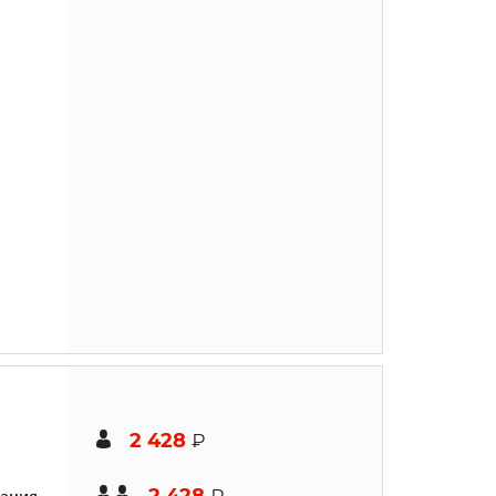
2 428
₽
2 428
ания
₽