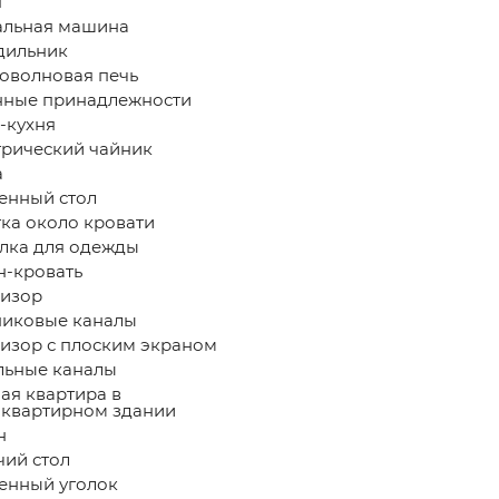
я
льная машина
дильник
волновая печь
ные принадлежности
-кухня
рический чайник
а
нный стол
ка около кровати
ка для одежды
-кровать
изор
иковые каналы
изор с плоским экраном
ьные каналы
ая квартира в
квартирном здании
н
ий стол
нный уголок