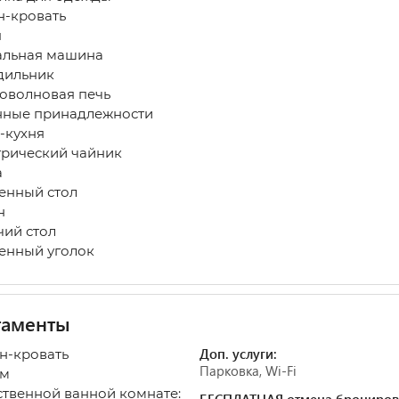
-кровать
я
льная машина
дильник
волновая печь
ные принадлежности
-кухня
рический чайник
а
нный стол
н
ий стол
нный уголок
таменты
Доп. услуги:
ан-кровать
Парковка, Wi-Fi
 м
ственной ванной комнате:
БЕСПЛАТНАЯ отмена брониров