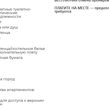
ПЛАТИТЕ НА МЕСТЕ — предопл
атные туалетно-
требуется
тические
длежности
т
 или душ
тенца
е
енца/постельное белье
полнительную плату
тная бумага
а город
ва апартаментов: ​
для доступа к верхним
м