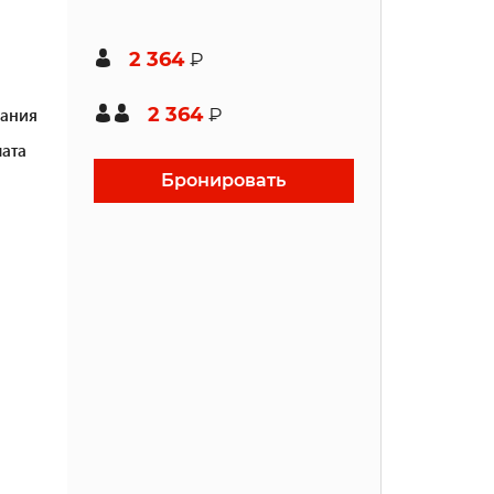
2 364
₽
2 364
ания
₽
ата
Бронировать