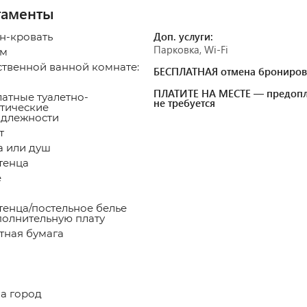
таменты
Доп. услуги:
ан-кровать
Парковка, Wi-Fi
 м
ственной ванной комнате:
БЕСПЛАТНАЯ отмена брониров
ПЛАТИТЕ НА МЕСТЕ — предопл
атные туалетно-
не требуется
тические
длежности
т
 или душ
тенца
е
енца/постельное белье
полнительную плату
тная бумага
а город