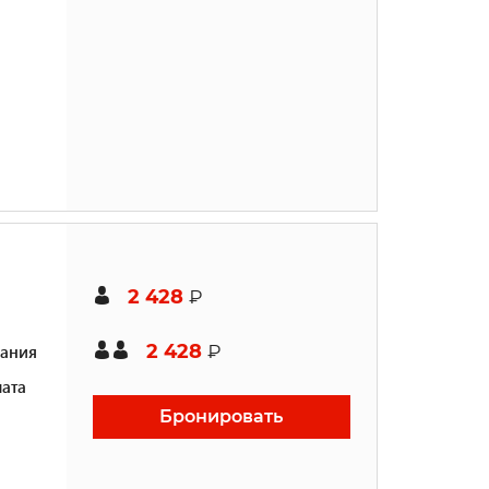
2 428
₽
2 428
ания
₽
ата
Бронировать