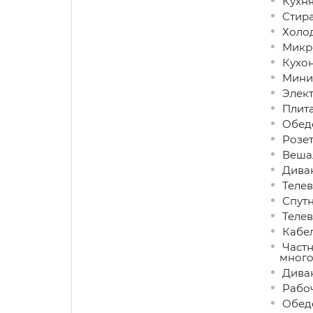
Кухн
Стира
Холо
Микро
Кухон
Мини
Элект
Плит
Обеде
Розет
Вешал
Диван
Телев
Спутн
Телев
Кабел
Частн
много
Дива
Рабоч
Обеде