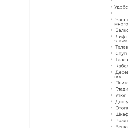
Удобст
Частн
много
Балк
Лифт 
этажа
Телев
Спутн
Телев
Кабел
Дерев
пол
Плит
Глади
Утюг
Досту
Отоп
Шкаф 
Розет
Вешал