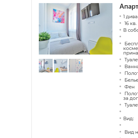
Апар
1 див
16 кв.
В соб
Беспл
косме
прина
Туале
Ванна
Поло
Бель
Фен
Полот
за до
Туале
Вид:
Вид н