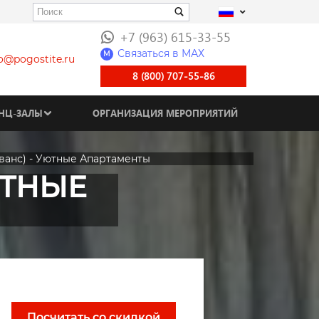
+7 (963) 615-33-55
Связаться в МАХ
M
fo@pogostite.ru
8 (800) 707-55-86
НЦ-ЗАЛЫ
ОРГАНИЗАЦИЯ МЕРОПРИЯТИЙ
ванс) - Уютные Апартаменты
ЮТНЫЕ
Посчитать со скидкой