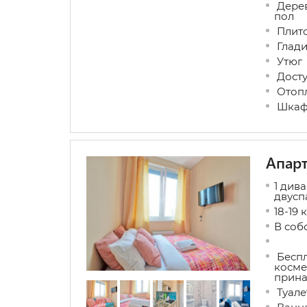
Дерев
пол
Плит
Глади
Утюг
Досту
Отоп
Шкаф 
Апарт
1 дива
двусп
18-19 к
В соб
Беспл
косме
прина
Туале