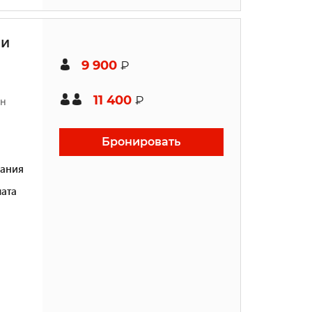
ми
9 900
₽
11 400
₽
ен
Бронировать
ания
ата