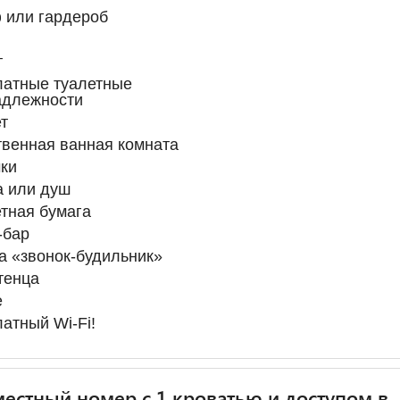
 или гардероб
т
латные туалетные
адлежности
т
венная ванная комната
ки
а или душ
тная бумага
-бар
а «звонок-будильник»
тенца
е
атный Wi-Fi!
естный номер с 1 кроватью и доступом в