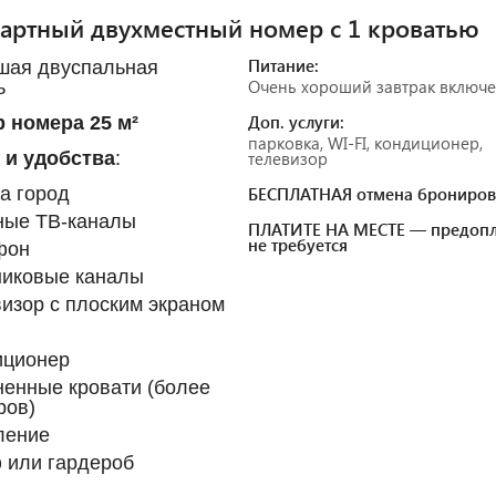
артный двухместный номер с 1 кроватью
Питание:
шая двуспальная
Очень хороший завтрак включ
ь
Доп. услуги:
 номера 25 м²
парковка, WI-FI, кондиционер,
 и удобства
:
телевизор
а город
БЕСПЛАТНАЯ отмена брониров
ные ТВ-каналы
ПЛАТИТЕ НА МЕСТЕ — предопл
не требуется
фон
никовые каналы
изор с плоским экраном
иционер
енные кровати (более
ров)
ление
 или гардероб