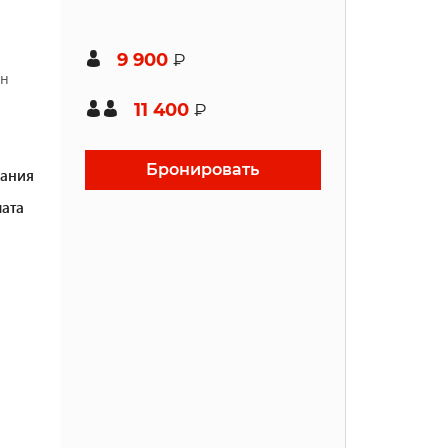
9 900
₽
ен
11 400
₽
Бронировать
ания
ата