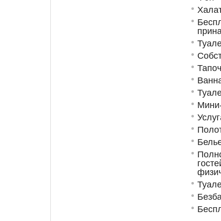
Хала
Бесп
прин
Туале
Собст
Тапоч
Ванн
Туале
Мини
Услуг
Поло
Бель
Полн
госте
физи
Туале
Безб
Беспл