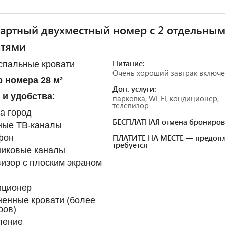
артный двухместный номер с 2 отдельны
атями
Питание:
спальные кровати
Очень хороший завтрак включ
 номера 28 м²
Доп. услуги:
 и удобства
:
парковка, WI-FI, кондиционер,
телевизор
а город
БЕСПЛАТНАЯ отмена брониров
ные ТВ-каналы
фон
ПЛАТИТЕ НА МЕСТЕ — предопл
требуется
никовые каналы
изор с плоским экраном
иционер
енные кровати (более
ров)
ление