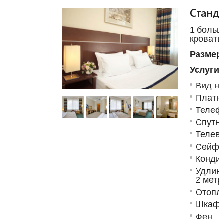
Станд
1 боль
кроват
Размер
Услуги
Вид н
Плат
Теле
Спут
Телев
Сейф
Конд
Удлин
2 мет
Отоп
Шкаф
Фен