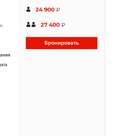
24 900
₽
27 400
₽
ен
Бронировать
ания
ата