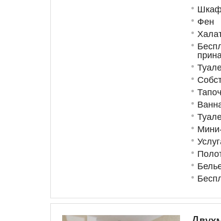
Шкаф
Фен
Хала
Бесп
прин
Туале
Собст
Тапоч
Ванн
Туале
Мини
Услуг
Поло
Бель
Беспл
Двухм