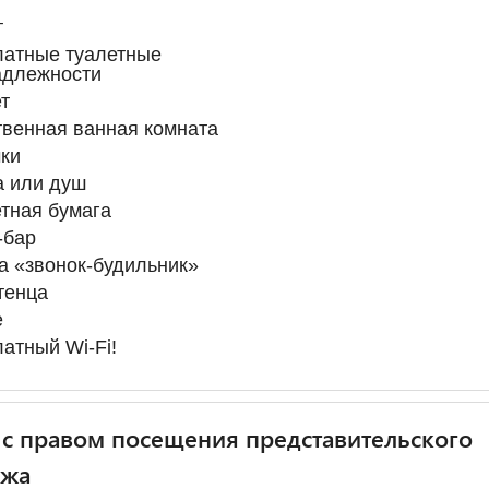
т
латные туалетные
адлежности
т
венная ванная комната
ки
а или душ
тная бумага
-бар
а «звонок-будильник»
тенца
е
атный Wi-Fi!
с правом посещения представительского
джа