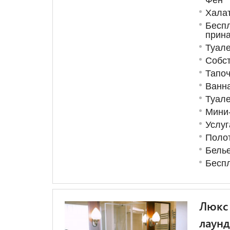
Хала
Бесп
прин
Туале
Собст
Тапоч
Ванн
Туале
Мини
Услуг
Поло
Бель
Беспл
Люкс 
лаун