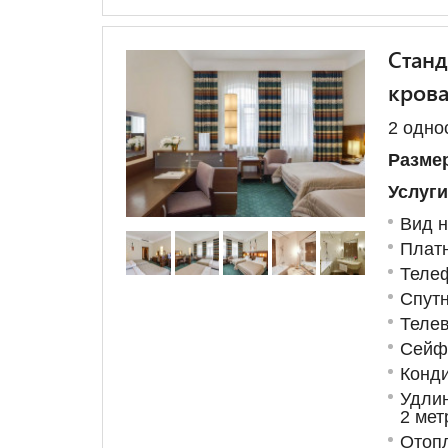
Станд
кров
2 одно
Размер
Услуги
Вид н
Плат
Теле
Спут
Телев
Сейф
Конд
Удлин
2 мет
Отоп