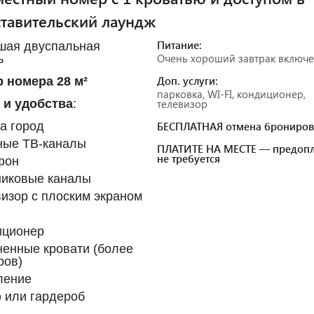
тавительский лаундж
Питание:
шая двуспальная
Очень хороший завтрак включ
ь
Доп. услуги:
 номера 28 м²
парковка, WI-FI, кондиционер,
 и удобства
:
телевизор
а город
БЕСПЛАТНАЯ отмена брониров
ные ТВ-каналы
ПЛАТИТЕ НА МЕСТЕ — предопл
не требуется
фон
никовые каналы
изор с плоским экраном
иционер
енные кровати (более
ров)
ление
 или гардероб