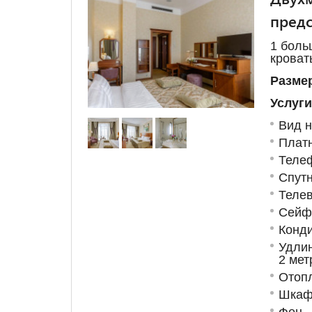
предс
1 боль
кроват
Размер
Услуги
Вид н
Плат
Теле
Спут
Телев
Сейф
Конд
Удлин
2 мет
Отоп
Шкаф
Фен