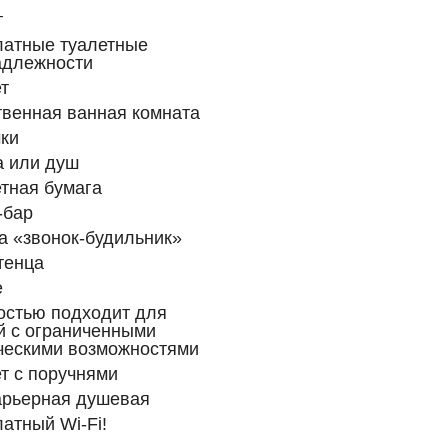
т
латные туалетные
адлежности
т
венная ванная комната
ки
а или душ
тная бумага
-бар
а «звонок-будильник»
тенца
е
остью подходит для
й с ограниченными
ческими возможностями
т с поручнями
арьерная душевая
атный Wi-Fi!