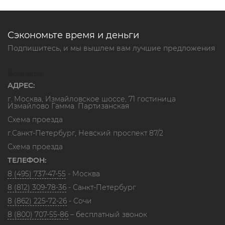
Сэкономьте время и деньги
Подпишитесь, и мы вышлем вам лучшие предложения
Контакты
АДРЕС:
г. Москва, Измайловское шоссе, 71 гостиница
Измайлово Гамма. Партизанская
Схема проезда
г.Санкт-Петербург, Невский проспект 87/2
Схема проезда
ТЕЛЕФОН:
8 (495) 737-47-55
- Москва
8 (812) 309-78-36
- Санкт-Петербург
8 (862) 225-72-26
- Сочи
8 (800) 707-55-86
– бесплатный звонок