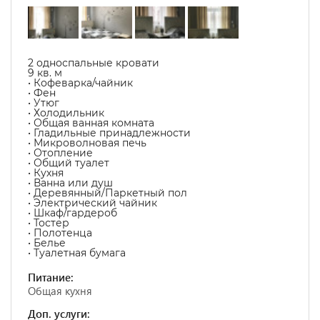
2 односпальные кровати
9 кв. м
• Кофеварка/чайник
• Фен
• Утюг
• Холодильник
• Общая ванная комната
• Гладильные принадлежности
• Микроволновая печь
• Отопление
• Общий туалет
• Кухня
• Ванна или душ
• Деревянный/Паркетный пол
• Электрический чайник
• Шкаф/гардероб
• Тостер
• Полотенца
• Белье
• Туалетная бумага
Питание:
Общая кухня
Доп. услуги: