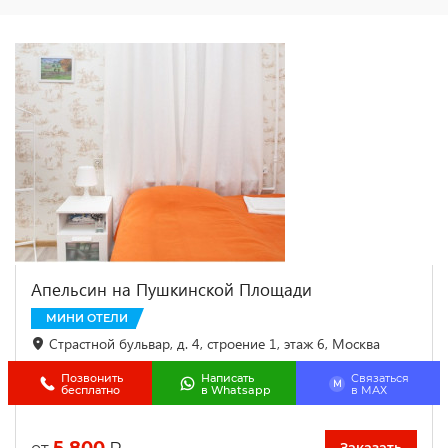
Апельсин на Пушкинской Площади
МИНИ ОТЕЛИ
Страстной бульвар, д. 4, строение 1, этаж 6, Москва
43 м до объекта
Позвонить
Написать
Связаться
M
бесплатно
в Whatsapp
в МАХ
5 800
₽
Заказать