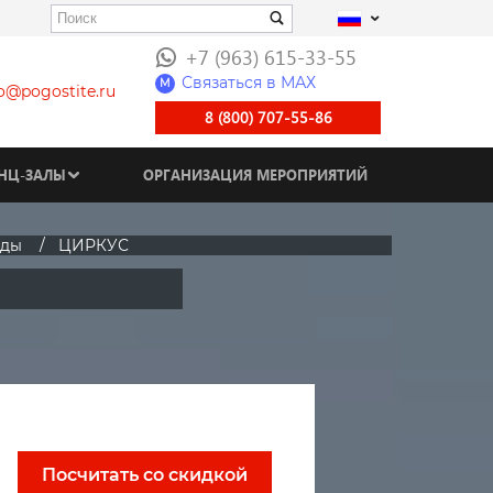
+7 (963) 615-33-55
Связаться в МАХ
M
fo@pogostite.ru
8 (800) 707-55-86
НЦ-ЗАЛЫ
ОРГАНИЗАЦИЯ МЕРОПРИЯТИЙ
зды
ЦИРКУС
Посчитать со скидкой