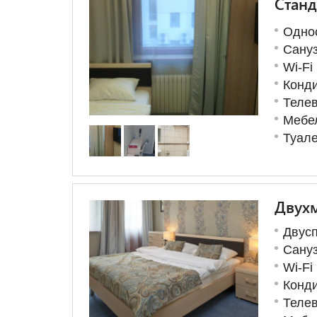
Стан
Однос
Сану
Wi-Fi
Конд
Теле
Мебе
Туал
Двухм
Двусп
Сану
Wi-Fi
Конд
Теле