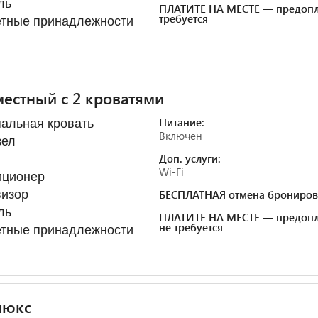
ль
ПЛАТИТЕ НА МЕСТЕ — предопл
требуется
етные принадлежности
естный с 2 кроватями
Питание:
альная кровать
Включён
зел
Доп. услуги:
Wi-Fi
иционер
визор
БЕСПЛАТНАЯ отмена брониров
ль
ПЛАТИТЕ НА МЕСТЕ — предопл
не требуется
етные принадлежности
люкс