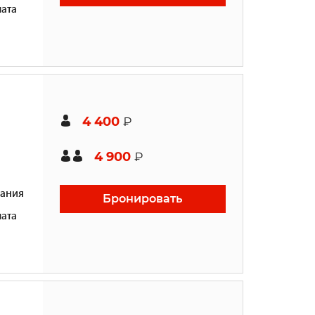
ата
4 400
₽
4 900
₽
ания
Бронировать
ата