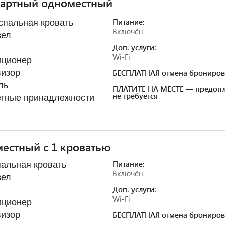
дартный одноместный
Питание:
пальная кровать
Включён
зел
Доп. услуги:
Wi-Fi
иционер
визор
БЕСПЛАТНАЯ отмена брониров
ль
ПЛАТИТЕ НА МЕСТЕ — предопл
не требуется
етные принадлежности
естный с 1 кроватью
Питание:
альная кровать
Включён
зел
Доп. услуги:
Wi-Fi
иционер
визор
БЕСПЛАТНАЯ отмена брониров