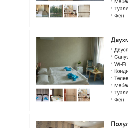
Мебе
Туал
Фен
Двухм
Двусп
Сану
Wi-Fi
Конд
Теле
Мебе
Туал
Фен
Полу