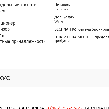
Питание:
тдельные кровати
Включён
зел
Доп. услуги:
Wi-Fi
иционер
визор
БЕСПЛАТНАЯ отмена брониров
ль
ПЛАТИТЕ НА МЕСТЕ — предопл
требуется
етные принадлежности
КУС
РКУС ГОРОДА МОСКВА
8 (495) 737-47-55
БЕСПЛАТНЫ