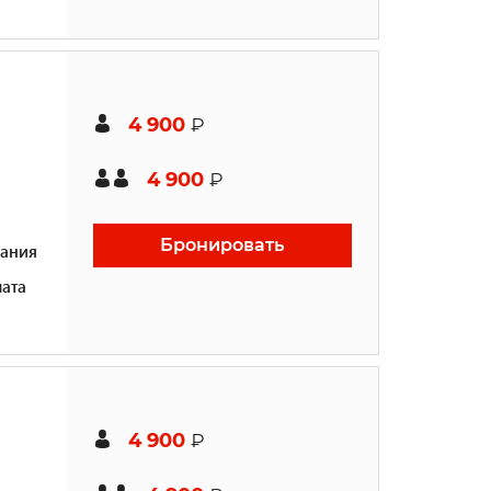
4 900
₽
4 900
₽
Бронировать
ания
ата
4 900
₽