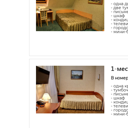
- одна 
- две т
- письм
- шкаф
- конди
- телев
- город
- мини-
1-мес
В номер
- одна 
- тумбо
- письм
- шкаф
- конди
- телев
- город
- мини-