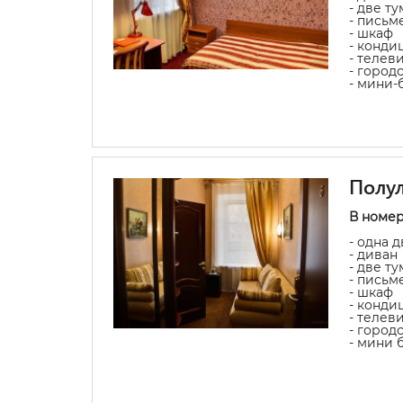
- две т
- письм
- шкаф
- конди
- телев
- город
- мини-
Полу
В номер
- одна 
- диван
- две т
- письм
- шкаф
- конди
- телев
- город
- мини 