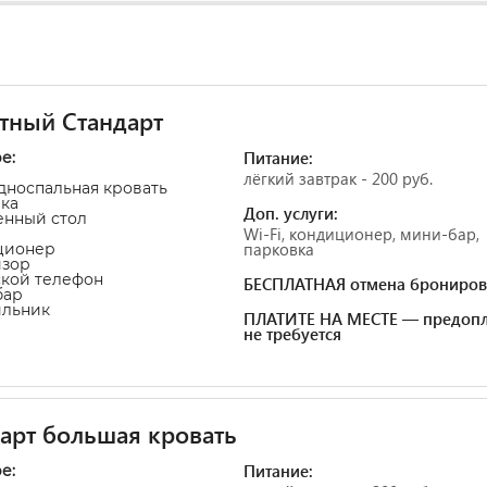
тный Стандарт
Питание:
е:
лёгкий завтрак - 200 руб.
односпальная кровать
чка
Доп. услуги:
енный стол
Wi-Fi, кондиционер, мини-бар,
парковка
ционер
изор
ской телефон
БЕСПЛАТНАЯ отмена брониров
бар
ильник
ПЛАТИТЕ НА МЕСТЕ — предопл
не требуется
арт большая кровать
Питание:
ре: