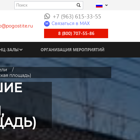
+7 (963) 615-33-55
Связаться в МАХ
M
fo@pogostite.ru
8 (800) 707-55-86
НЦ-ЗАЛЫ
ОРГАНИЗАЦИЯ МЕРОПРИЯТИЙ
ели
кая площадь)
ШИЕ
,
АДЬ)