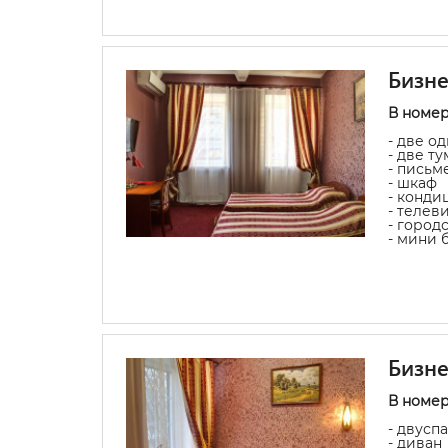
Бизне
В номер
- две о
- две т
- письм
- шкаф
- конди
- телев
- город
- мини 
Бизне
В номер
- двусп
- диван