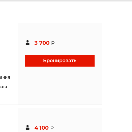
3 700
₽
Бронировать
ания
ата
4 100
₽