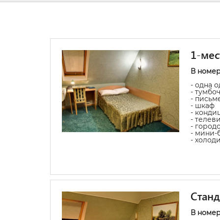
1-мес
В номер
- одна 
- тумбо
- письм
- шкаф
- конди
- телев
- город
- мини-
- холод
Станд
В номе