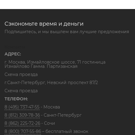
Сэкономьте время и деньги
Подпишитесь, и мы вышлем вам лучшие предложения
Контакты
АДРЕС:
г. Москва, Измайловское шоссе, 71 гостиница
Измайлово Гамма. Партизанская
Схема проезда
г.Санкт-Петербург, Невский проспект 87/2
Схема проезда
ТЕЛЕФОН:
8 (495) 737-47-55
- Москва
8 (812) 309-78-36
- Санкт-Петербург
8 (862) 225-72-26
- Сочи
8 (800) 707-55-86
– бесплатный звонок