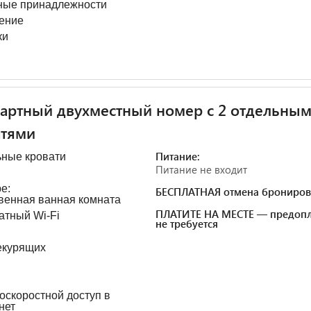
ные принадлежности
ение
ки
артный двухместный номер с 2 отдельны
атями
Питание:
ьные кровати
Питание не входит
е:
БЕСПЛАТНАЯ отмена брониров
венная ванная комната
ПЛАТИТЕ НА МЕСТЕ — предопл
атный Wi-Fi
не требуется
екурящих
оскоростной доступ в
нет