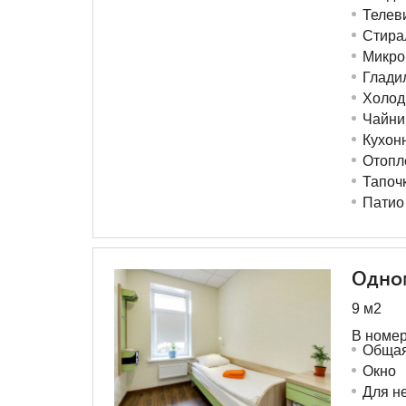
Телев
Стира
Микро
Глади
Холод
Чайни
Кухон
Отопл
Тапоч
Патио
Одно
9 м
2
В номер
Общая
Окно
Для н