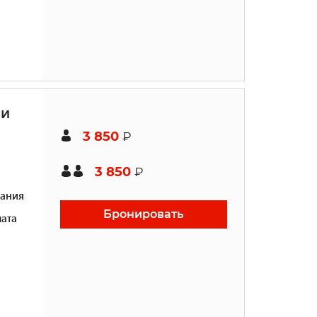
ми
3 850
₽
3 850
₽
ания
Бронировать
ата