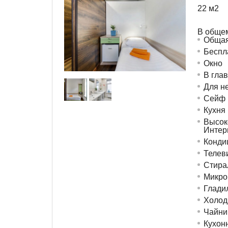
22 м
2
В обще
Общая
Беспл
Окно
В гла
Для н
Сейф
Кухня
Высок
Интер
Конди
Телев
Стира
Микро
Глади
Холод
Чайни
Кухон