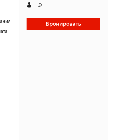
₽
ания
Бронировать
ата