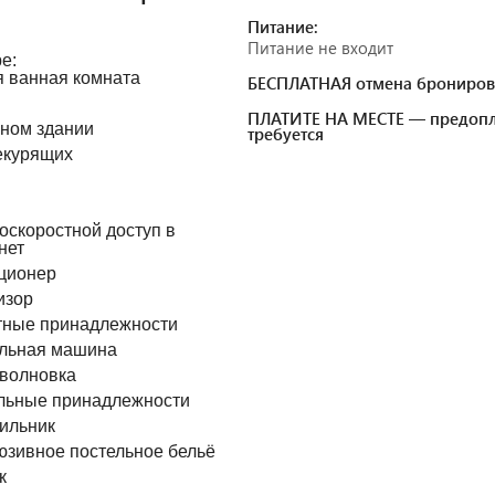
Питание:
Питание не входит
е:
 ванная комната
БЕСПЛАТНАЯ отмена брониров
ПЛАТИТЕ НА МЕСТЕ — предопл
вном здании
требуется
екурящих
оскоростной доступ в
нет
ционер
изор
тные принадлежности
льная машина
волновка
льные принадлежности
ильник
юзивное постельное бельё
к