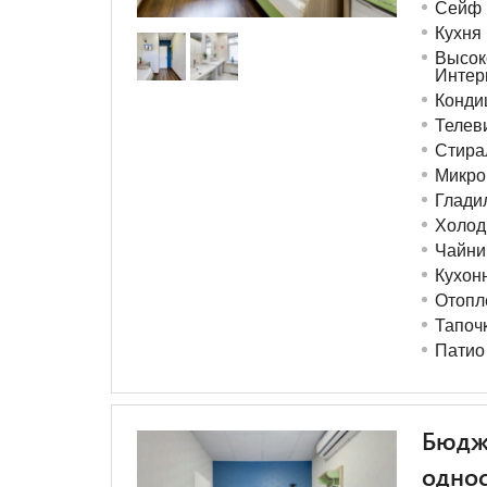
Сейф
Кухня
Высок
Интер
Конди
Телев
Стира
Микро
Глади
Холод
Чайни
Кухон
Отопл
Тапоч
Патио
Бюдж
одно