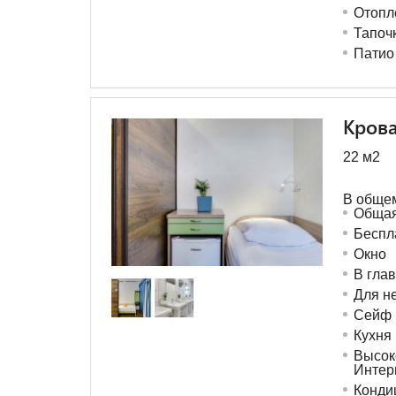
Отопл
Тапоч
Патио
Крова
22 м
2
В обще
Общая
Беспл
Окно
В гла
Для н
Сейф
Кухня
Высок
Интер
Конди