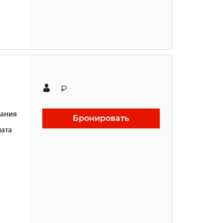
₽
ания
Бронировать
ата