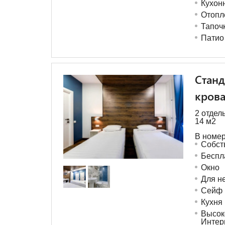
Кухон
Отопл
Тапоч
Патио
Станд
кров
2 отдел
14 м
2
В номер
Собст
Беспл
Окно
Для н
Сейф
Кухня
Высок
Интер