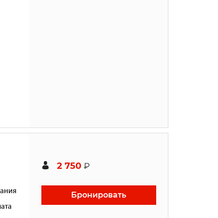
2 750
₽
ания
Бронировать
ата