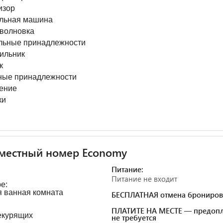
изор
льная машина
волновка
льные принадлежности
ильник
к
ные принадлежности
ение
ки
местный номер Economy
Питание:
Питание не входит
е:
 ванная комната
БЕСПЛАТНАЯ отмена брониров
ПЛАТИТЕ НА МЕСТЕ — предопл
екурящих
не требуется