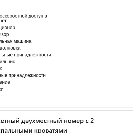
оскоростной доступ в
нет
ционер
изор
льная машина
волновка
льные принадлежности
ильник
к
ные принадлежности
ение
ки
етный двухместный номер c 2
спальными кроватями