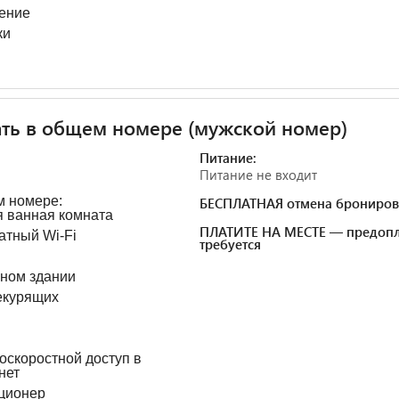
ение
ки
ть в общем номере (мужской номер)
Питание:
Питание не входит
м номере:
БЕСПЛАТНАЯ отмена брониров
 ванная комната
ПЛАТИТЕ НА МЕСТЕ — предопл
атный Wi-Fi
требуется
вном здании
екурящих
оскоростной доступ в
нет
ционер