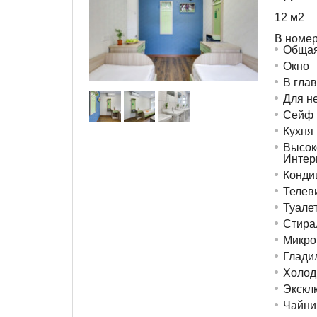
12 м
2
В номер
Общая
Окно
В гла
Для н
Сейф
Кухня
Высок
Интер
Конди
Телев
Туале
Стира
Микро
Глади
Холод
Экскл
Чайни