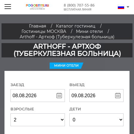
8 (800) 707-55-86
БЕСПЛАТНАЯ ЛИНИЯ
Главная
Каталог гостиниц
Гостиницы МОСКВА
Мини отели
Arthoff - Артхоф (Туберкулезная больница)
ARTHOFF - АРТХОФ
(ТУБЕРКУЛЕЗНАЯ БОЛЬНИЦА)
МИНИ ОТЕЛИ
ЗАЕЗД
ВЫЕЗД
ВЗРОСЛЫЕ
ДЕТИ