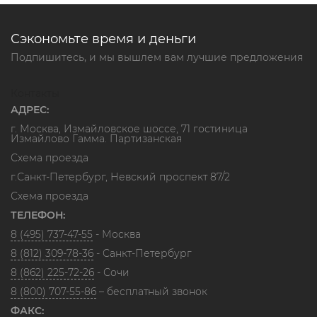
Сэкономьте время и деньги
Подпишитесь, и мы вышлем вам лучшие предложения
Контакты
АДРЕС:
г. Москва, Измайловское шоссе, 71 гостиница
Измайлово Гамма. Партизанская
Схема проезда
г.Санкт-Петербург, Невский проспект 87/2
Схема проезда
ТЕЛЕФОН:
8 (495) 737-47-55
- Москва
8 (812) 309-78-36
- Санкт-Петербург
8 (862) 225-72-26
- Сочи
8 (800) 707-55-86
– бесплатный звонок
ФАКС: