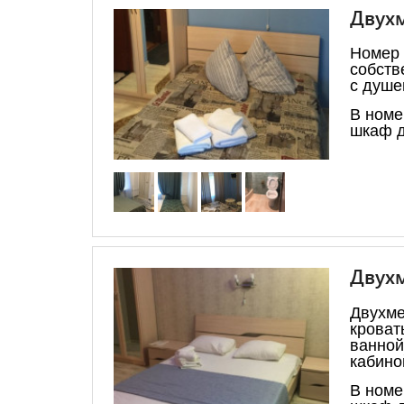
Двухм
Номер
собств
с душе
В номе
шкаф д
Двухм
Двухме
крова
ванно
кабино
В номе