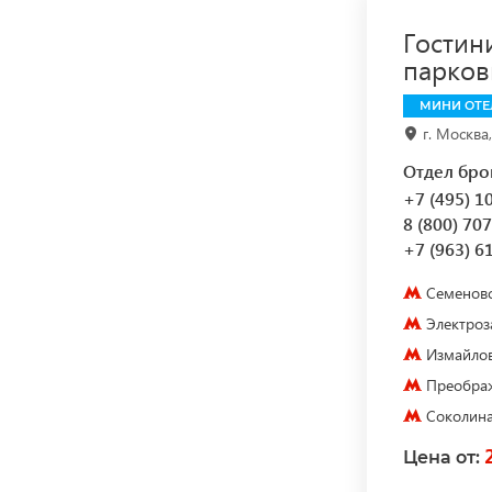
Гостин
парков
МИНИ ОТЕ
г. Москва
Отдел бро
+7 (495) 1
8 (800) 70
+7 (963) 6
Семеновс
Электроз
Измайлов
Преображ
Соколина
Цена от: