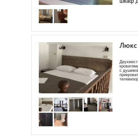
шкаф д
Люкс
Двухмест
кроватями
с душевой
прикрова
телевизор