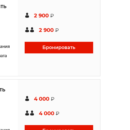
ть
2 900
₽
2 900
₽
ания
Бронировать
ата
ть
4 000
₽
4 000
₽
ания