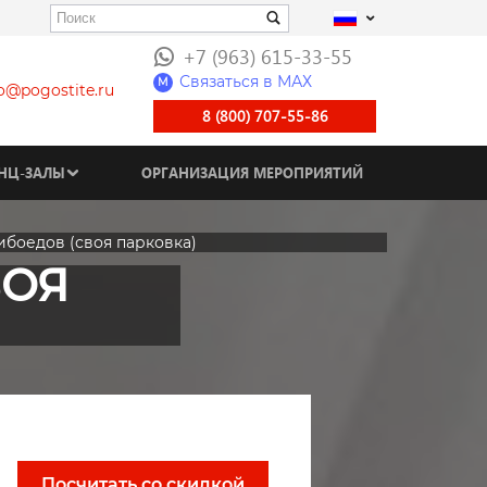
+7 (963) 615-33-55
Связаться в МАХ
M
fo@pogostite.ru
8 (800) 707-55-86
НЦ-ЗАЛЫ
ОРГАНИЗАЦИЯ МЕРОПРИЯТИЙ
ибоедов (своя парковка)
ВОЯ
Посчитать со скидкой