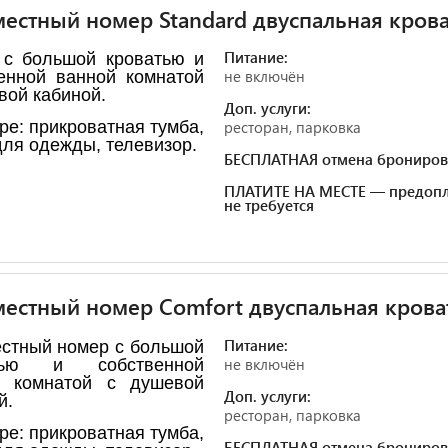
естный номер Standard двуспальная крова
Питание:
 с большой кроватью и
не включён
енной ванной комнатой
вой кабиной.
Доп. услуги:
ре: прикроватная тумба,
ресторан, парковка
ля одежды, телевизор.
БЕСПЛАТНАЯ отмена брониров
ПЛАТИТЕ НА МЕСТЕ — предопл
не требуется
естный номер Comfort двуспальная крова
Питание:
стный номер с большой
не включён
тью и собственной
й комнатой с душевой
Доп. услуги:
й.
ресторан, парковка
ре: прикроватная тумба,
БЕСПЛАТНАЯ отмена брониров