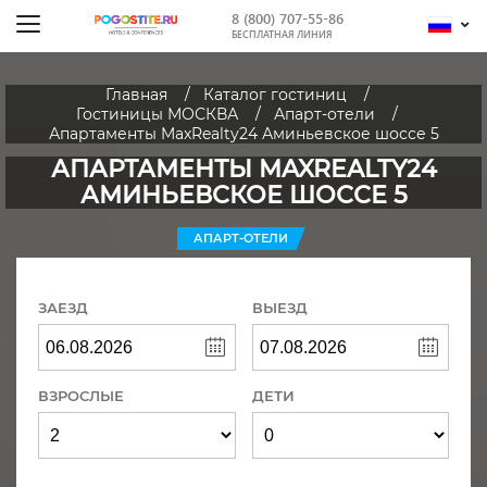
8 (800) 707-55-86
БЕСПЛАТНАЯ ЛИНИЯ
Главная
Каталог гостиниц
Гостиницы МОСКВА
Апарт-отели
Апартаменты MaxRealty24 Аминьевское шоссе 5
АПАРТАМЕНТЫ MAXREALTY24
АМИНЬЕВСКОЕ ШОССЕ 5
АПАРТ-ОТЕЛИ
ЗАЕЗД
ВЫЕЗД
ВЗРОСЛЫЕ
ДЕТИ