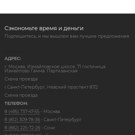
Сэкономьте время и деньги
Подпишитесь, и мы вышлем вам лучшие предложения
Контакты
АДРЕС:
г. Москва, Измайловское шоссе, 71 гостиница
Измайлово Гамма. Партизанская
Схема проезда
г.Санкт-Петербург, Невский проспект 87/2
Схема проезда
ТЕЛЕФОН:
8 (495) 737-47-55
- Москва
8 (812) 309-78-36
- Санкт-Петербург
8 (862) 225-72-26
- Сочи