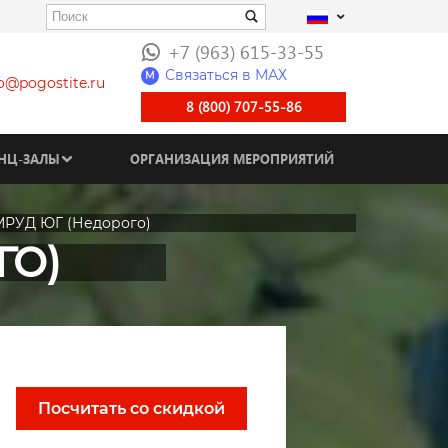
+7 (963) 615-33-55
Связаться в МАХ
M
fo@pogostite.ru
8 (800) 707-55-86
НЦ-ЗАЛЫ
ОРГАНИЗАЦИЯ МЕРОПРИЯТИЙ
РУД ЮГ (Недорого)
ГО)
Посчитать со скидкой