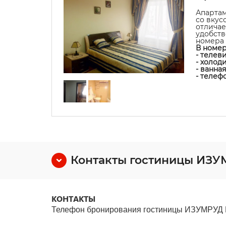
Апартам
со вкус
отличае
удобств
номера 
В номер
- телев
- холод
- ванна
- телеф
Контакты гостиницы ИЗ
КОНТАКТЫ
Телефон бронирования гостиницы ИЗУМРУД