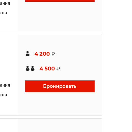
ания
ата
4 200
₽
4 500
₽
ания
Бронировать
ата