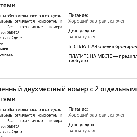
атями
Питание:
ты обставлены просто и со вкусом.
Хороший завтрак включен
мебель отличается комфортом и
ом. Все гостиничные номера
Доп. услуги:
 убираются.
ванна туалет
х
вы найдете:
ор
БЕСПЛАТНАЯ отмена брониров
ьник
комната
ПЛАТИТЕ НА МЕСТЕ — предопл
требуется
енный двухместный номер с 2 отдельным
атями
Питание:
ты обставлены просто и со вкусом.
Хороший завтрак включен
мебель отличается комфортом и
ом. Все гостиничные номера
Доп. услуги:
 убираются.
ванна туалет
х
вы найдете: