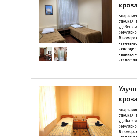
кров
Апартамен
Удобная 
удобств
регулярно
В номера
- телевиз
- холодил
- ванная 
- телефон
Улучш
кров
Апартамен
Удобная 
удобств
регулярно
В номера