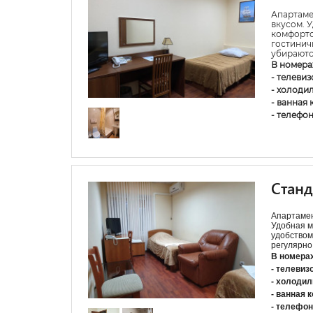
Апартаме
вкусом. 
комфорто
гостинич
убираютс
В номера
- телевиз
- холоди
- ванная 
- телефо
Стан
Апартамен
Удобная м
удобством
регулярно
В номера
- телевиз
- холодил
- ванная 
- телефон