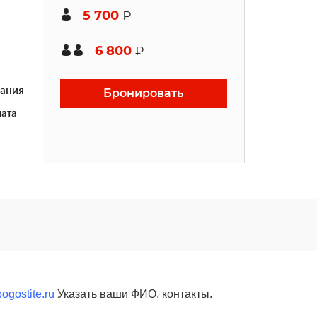
5 700
₽
6 800
₽
ания
Бронировать
ата
ogostite.ru
Указать ваши ФИО, контакты.