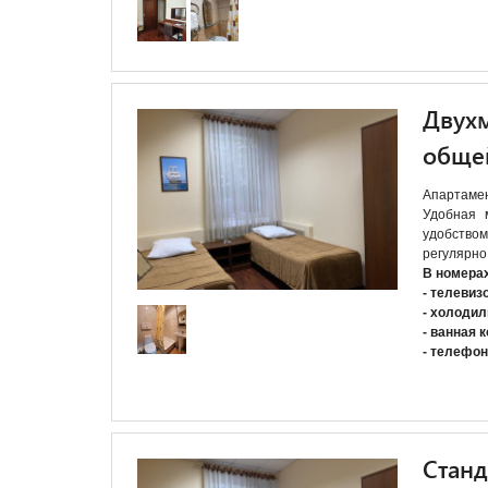
Двухм
обще
Апартамен
Удобная 
удобств
регулярно
В номера
- телевиз
- холодил
- ванная 
- телефон
Станд