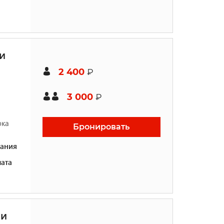
и
2 400
₽
3 000
₽
рка
Бронировать
ания
ата
ми