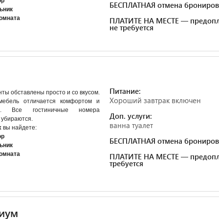
ор
БЕСПЛАТНАЯ отмена брониров
ьник
комната
ПЛАТИТЕ НА МЕСТЕ — предопл
не требуется
Питание:
ты обставлены просто и со вкусом.
Хороший завтрак включен
мебель отличается комфортом и
ом. Все гостиничные номера
Доп. услуги:
 убираются.
ванна туалет
х
вы найдете:
ор
БЕСПЛАТНАЯ отмена брониров
ьник
комната
ПЛАТИТЕ НА МЕСТЕ — предопл
требуется
иум