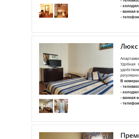
- телевиз
- холодил
- ванная 
- телефон
Люкс
Апартамен
Удобная 
удобств
регулярно
В номера
- телевиз
- холодил
- ванная 
- телефон
Прем