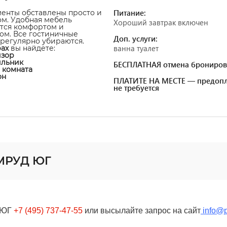
Питание:
енты обставлены просто и
ом. Удобная мебель
Хороший завтрак включен
тся комфортом и
ом. Все гостиничные
Доп. услуги:
регулярно убираются.
ванна туалет
ах
вы найдете:
изор
ильник
БЕСПЛАТНАЯ отмена брониров
я комната
он
ПЛАТИТЕ НА МЕСТЕ — предопл
не требуется
УМРУД ЮГ
 ЮГ
+7 (495) 737-47-55
или высылайте запрос
на сайт
info@p