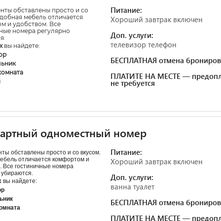
Питание:
нты обставлены просто и со
Удобная мебель отличается
Хороший завтрак включен
м и удобством. Все
ные номера регулярно
Доп. услуги:
я.
телевизор телефон
х
вы найдете:
ор
БЕСПЛАТНАЯ отмена брониров
льник
комната
ПЛАТИТЕ НА МЕСТЕ — предопл
н
не требуется
дартный одноместный номер
Питание:
ты обставлены просто и со вкусом.
ебель отличается комфортом и
Хороший завтрак включен
. Все гостиничные номера
 убираются.
Доп. услуги:
х
вы найдете:
ванна туалет
ор
ьник
БЕСПЛАТНАЯ отмена брониров
комната
ПЛАТИТЕ НА МЕСТЕ — предопл