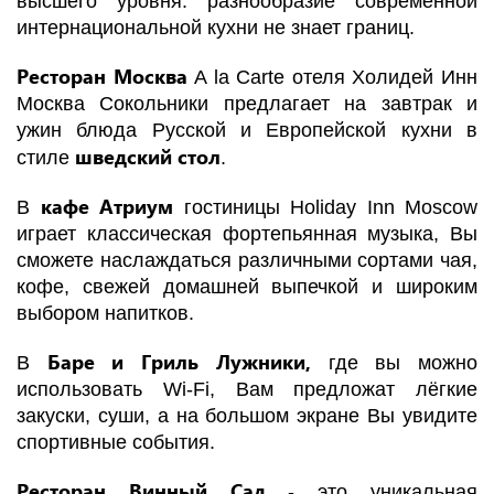
высшего уровня: разнообразие современной
интернациональной кухни не знает границ.
Ресторан Москва
A la Carte отеля Холидей Инн
Москва Сокольники предлагает на завтрак и
ужин блюда Русской и Европейской кухни в
шведский стол
стиле
.
кафе Атриум
В
гостиницы Holiday Inn Moscow
играет классическая фортепьянная музыка, Вы
сможете наслаждаться различными сортами чая,
кофе, свежей домашней выпечкой и широким
выбором напитков.
Баре и Гриль Лужники,
В
где вы можно
использовать Wi-Fi, Вам предложат лёгкие
закуски, суши, а на большом экране Вы увидите
спортивные события.
Ресторан Винный Сад
- это уникальная