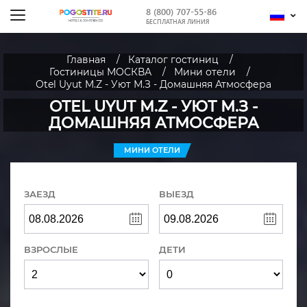
8 (800) 707-55-86
БЕСПЛАТНАЯ ЛИНИЯ
Главная
Каталог гостиниц
Гостиницы МОСКВА
Мини отели
Otel Uyut M.Z - Уют М.З - Домашняя Атмосфера
OTEL UYUT M.Z - УЮТ М.З -
ДОМАШНЯЯ АТМОСФЕРА
МИНИ ОТЕЛИ
ЗАЕЗД
ВЫЕЗД
ВЗРОСЛЫЕ
ДЕТИ