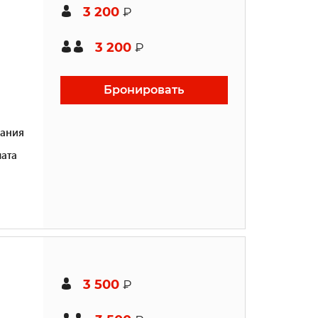
3 200
₽
3 200
₽
Бронировать
ания
ата
3 500
₽