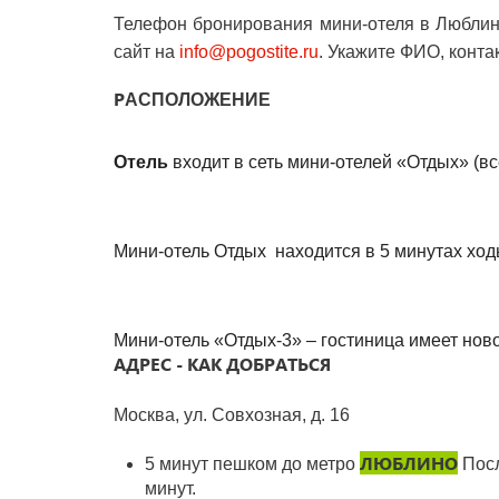
Телефон бронирования
мини-отеля в Любли
сайт на
info
@
pogostite
.ru
. Укажите ФИО, конта
Р
АСПОЛОЖЕНИЕ
Отель
входит в сеть мини-отелей «Отдых» (в
Мини-отель
Отдых
находится в 5 минутах ход
Мини-отель «Отдых-3» – гостиница имеет
нов
АДРЕС - КАК ДОБРАТЬСЯ
Москва, ул. Совхозная, д. 16
ЛЮБЛИНО
5 минут пешком до метро
Посл
минут.