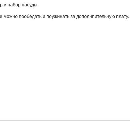
р и набор посуды.
де можно пооб
едать и поужинать за дополнпительную плату
.