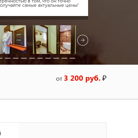
ренностью в том, что он точно
получайте самые актуальные цены!
3 200 руб.
₽
от
й