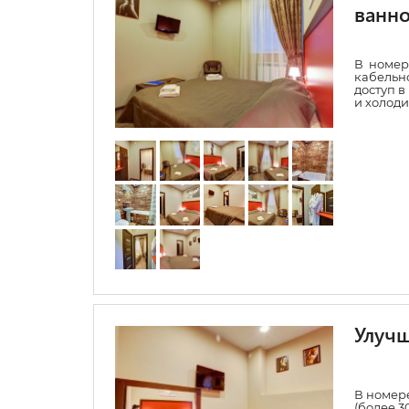
ванно
В номер
кабельно
доступ в
и холоди
Улуч
В номере
(более 3