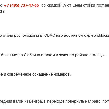
+7 (495) 737-47-55
но
со скидкой % от цены стойки гости
кты.
се отели расположены в ЮВАО юго-восточном округе г.Моск
ьбы от метро Люблино в тихом и зеленом районе столицы.
.
ое и современное
оснащение номеров
едний вагон из центра, в переходе повернуть направо, пот