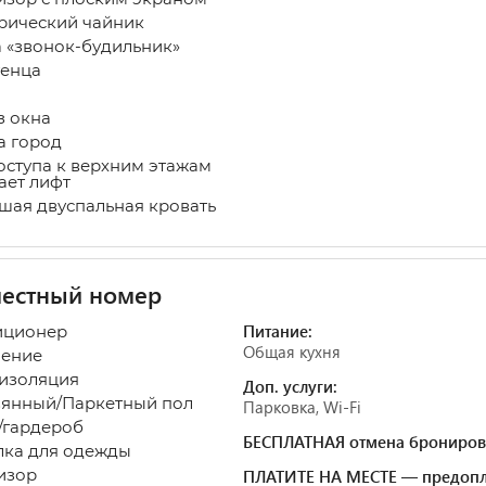
рический чайник
а «звонок-будильник»
енца
з окна
а город
оступа к верхним этажам
ает лифт
ьшая двуспальная кровать
местный номер
Питание:
иционер
Общая кухня
ение
изоляция
Доп. услуги:
янный/Паркетный пол
Парковка, Wi-Fi
гардероб
БЕСПЛАТНАЯ отмена брониров
ка для одежды
изор
ПЛАТИТЕ НА МЕСТЕ — предопл