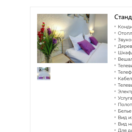
Станд
Конд
Отопл
Звуко
Дерев
Шкаф/
Вешал
Телев
Телеф
Кабел
Телев
Элект
Услуг
Полот
Белье
Вид и
Вид н
Для д