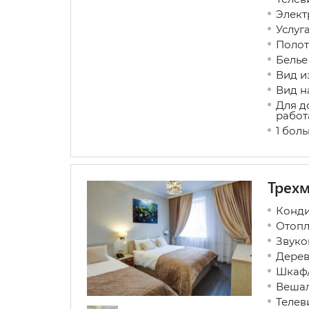
Элект
Услуг
Полот
Белье
Вид и
Вид н
Для д
работ
1 бол
Трех
Конд
Отопл
Звуко
Дерев
Шкаф/
Вешал
Телев