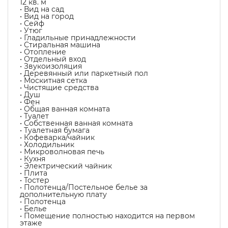
12 кв. м
• Вид на сад
• Вид на город
• Сейф
• Утюг
• Гладильные принадлежности
• Стиральная машина
• Отопление
• Отдельный вход
• Звукоизоляция
• Деревянный или паркетный пол
• Москитная сетка
• Чистящие средства
• Душ
• Фен
• Общая ванная комната
• Туалет
• Собственная ванная комната
• Туалетная бумага
• Кофеварка/чайник
• Холодильник
• Микроволновая печь
• Кухня
• Электрический чайник
• Плита
• Тостер
• Полотенца/Постельное белье за
дополнительную плату
• Полотенца
• Белье
• Помещение полностью находится на первом
этаже