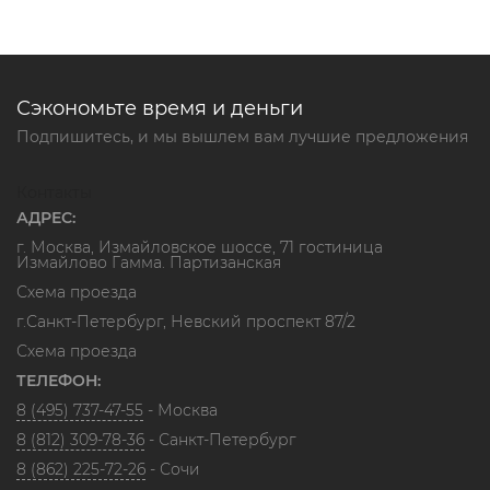
Сэкономьте время и деньги
Подпишитесь, и мы вышлем вам лучшие предложения
Контакты
АДРЕС:
г. Москва, Измайловское шоссе, 71 гостиница
Измайлово Гамма. Партизанская
Схема проезда
г.Санкт-Петербург, Невский проспект 87/2
Схема проезда
ТЕЛЕФОН:
8 (495) 737-47-55
- Москва
8 (812) 309-78-36
- Санкт-Петербург
8 (862) 225-72-26
- Сочи