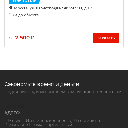
МИНИ ОТЕЛИ
Москва, ул.Шарикоподшипниковская, д.12
1 км до объекта
2 500
₽
от
Заказать
Сэкономьте время и деньги
Подпишитесь, и мы вышлем вам лучшие предложения
Контакты
АДРЕС:
г. Москва, Измайловское шоссе, 71 гостиница
Измайлово Гамма. Партизанская