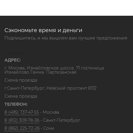
Сэкономьте время и деньги
Подпишитесь, и мы вышлем вам лучшие предложения
Контакты
АДРЕС:
г. Москва, Измайловское шоссе, 71 гостиница
Измайлово Гамма. Партизанская
Схема проезда
г.Санкт-Петербург, Невский проспект 87/2
Схема проезда
ТЕЛЕФОН:
8 (495) 737-47-55
- Москва
8 (812) 309-78-36
- Санкт-Петербург
8 (862) 225-72-26
- Сочи