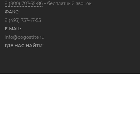
8 (800) 707-55-86
– бесплатный звонок
ФАКС:
8 (495) 737-47-55
E-MAIL:
info@pogostite.ru
ГДЕ НАС НАЙТИ