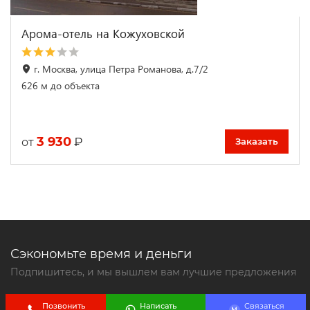
Арома-отель на Кожуховской
г. Москва, улица Петра Романова, д.7/2
626 м до объекта
3 930
₽
от
Заказать
Сэкономьте время и деньги
Подпишитесь, и мы вышлем вам лучшие предложения
Позвонить
Написать
Связаться
Контакты
M