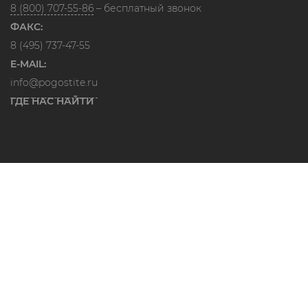
8 (800) 707-55-86
– бесплатный звонок
ФАКС:
8 (495) 737-47-55
E-MAIL:
info@pogostite.ru
ГДЕ НАС НАЙТИ