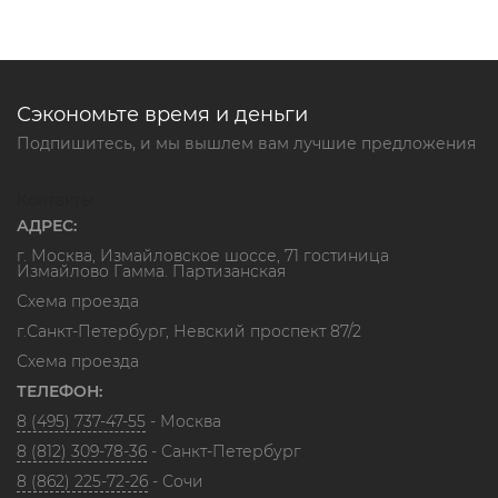
Сэкономьте время и деньги
Подпишитесь, и мы вышлем вам лучшие предложения
Контакты
АДРЕС:
г. Москва, Измайловское шоссе, 71 гостиница
Измайлово Гамма. Партизанская
Схема проезда
г.Санкт-Петербург, Невский проспект 87/2
Схема проезда
ТЕЛЕФОН:
8 (495) 737-47-55
- Москва
8 (812) 309-78-36
- Санкт-Петербург
8 (862) 225-72-26
- Сочи