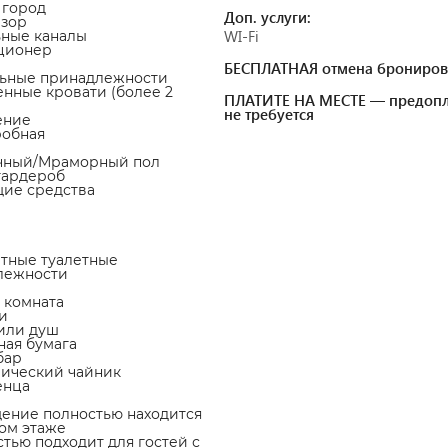
а город
Доп. услуги:
изор
WI-Fi
ьные каналы
ционер
БЕСПЛАТНАЯ отмена брониров
льные принадлежности
енные кровати (более 2
ПЛАТИТЕ НА МЕСТЕ — предопл
не требуется
ение
робная
очный/Мраморный пол
гардероб
щие средства
атные туалетные
лежности
я комната
и
 или душ
тная бумага
бар
рический чайник
енца
ение полностью находится
ом этаже
стью подходит для гостей с