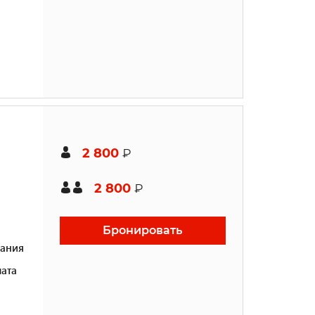
2 800
₽
2 800
₽
Бронировать
ания
ата