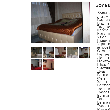
Боль
1 больш
18 кв. м
• Вид из
• Вид н
• Телев
• Кабел
• Конди
• Утюг
• Глади
• Удлин
метров)
• Отопл
• Гарде
• Диван
• Плит
• Шкаф/
• Чистя
• Душ
• Ванна
• Фен
• Халат
• Беспл
принад
• Туалет
• Ванна
• Тапочк
• Ванна
• Туале
• Мини-