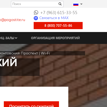
+7 (963) 615-33-55
Связаться в МАХ
M
fo@pogostite.ru
8 (800) 707-55-86
НЦ-ЗАЛЫ
ОРГАНИЗАЦИЯ МЕРОПРИЯТИЙ
монтовский Проспект | Wi-Fi
КИЙ
Посчитать со скидкой