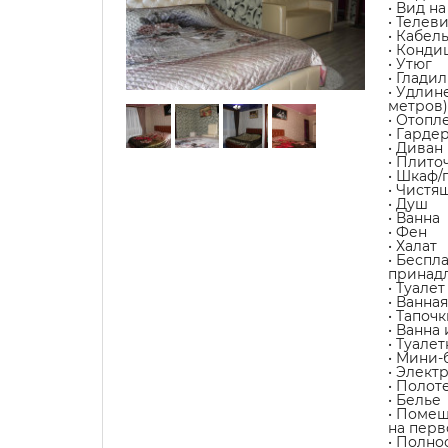
• Вид н
• Телев
• Кабел
• Конди
• Утюг
• Глади
• Удлин
метров)
• Отопл
• Гарде
• Диван
• Плит
• Шкаф/
• Чистя
• Душ
• Ванна
• Фен
• Халат
• Беспл
принад
• Туалет
• Ванна
• Тапочк
• Ванна
• Туале
• Мини-
• Элект
• Полот
• Белье
• Помещ
на перв
• Полно