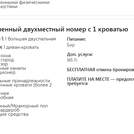
ченными физическими
ностями
енный двухместный номер с 1 кроватью
Питание:
 1:
1 большая двуспальная
ь
Бар
я:
1 диван-кровать
Доп. услуги:
 окна
WI-Fi
а город
изор
ьные каналы
БЕСПЛАТНАЯ отмена брониров
ционер
ПЛАТИТЕ НА МЕСТЕ — предопл
льные принадлежности
требуется
енные кровати (более 2
ение
робная
очный/Мраморный пол
гардероб
щие средства