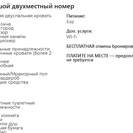
шой двухместный номер
Питание:
ая двуспальная кровать
Бар
 окна
а город
Доп. услуги:
изор
WI-Fi
ьные каналы
ционер
БЕСПЛАТНАЯ отмена брониров
льные принадлежности
енные кровати (более 2
ПЛАТИТЕ НА МЕСТЕ — предопл
не требуется
ение
робная
очный/Мраморный пол
гардероб
щие средства
атные туалетные
лежности
я комната
и
 или душ
тная бумага
бар