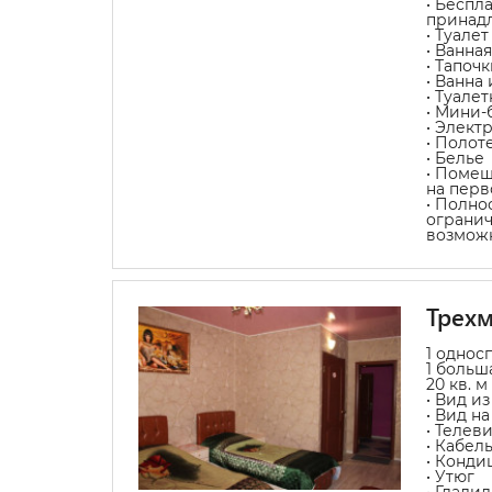
• Беспл
принад
• Туалет
• Ванна
• Тапочк
• Ванна
• Туале
• Мини-
• Элект
• Полот
• Белье
• Помещ
на перв
• Полно
ограни
возмож
Трех
1 однос
1 больш
20 кв. м
• Вид из
• Вид н
• Телев
• Кабел
• Конди
• Утюг
• Глади