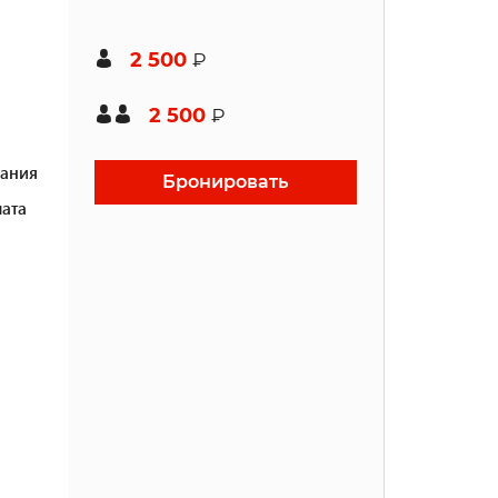
2 500
₽
2 500
₽
ания
Бронировать
ата