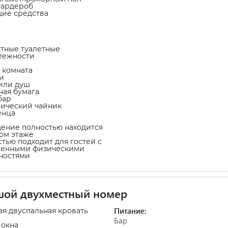
гардероб
щие средства
атные туалетные
лежности
я комната
и
 или душ
тная бумага
бар
рический чайник
енца
ение полностью находится
ом этаже
стью подходит для гостей с
ченными физическими
ностями
шой двухместный номер
Питание:
ая двуспальная кровать
Бар
 окна