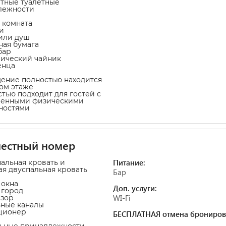
атные туалетные
лежности
я комната
и
 или душ
тная бумага
бар
рический чайник
енца
ение полностью находится
ом этаже
стью подходит для гостей с
ченными физическими
ностями
местный номер
Питание:
пальная кровать и
ая двуспальная кровать
Бар
 окна
Доп. услуги:
а город
WI-Fi
изор
ьные каналы
ционер
БЕСПЛАТНАЯ отмена брониров
льные принадлежности