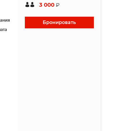
3 000
₽
ания
Бронировать
ата