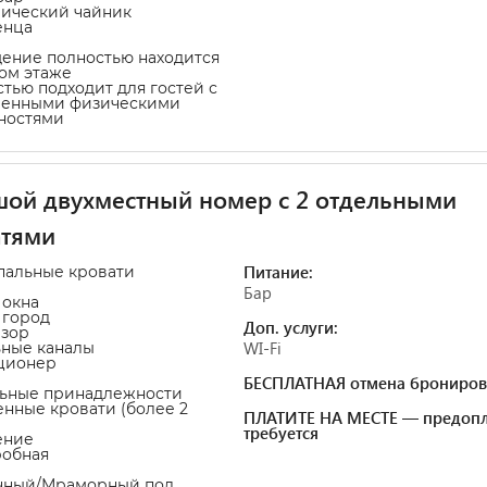
рический чайник
енца
ение полностью находится
ом этаже
стью подходит для гостей с
ченными физическими
ностями
ой двухместный номер с 2 отдельными
атями
Питание:
пальные кровати
Бар
 окна
а город
Доп. услуги:
изор
WI-Fi
ьные каналы
ционер
БЕСПЛАТНАЯ отмена брониров
льные принадлежности
енные кровати (более 2
ПЛАТИТЕ НА МЕСТЕ — предопл
требуется
ение
робная
очный/Мраморный пол