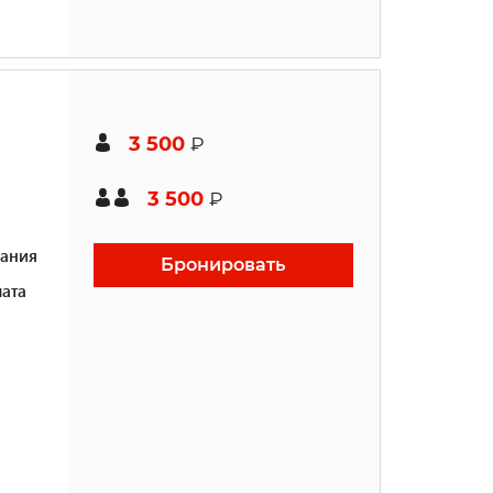
3 500
₽
3 500
₽
ания
Бронировать
ата