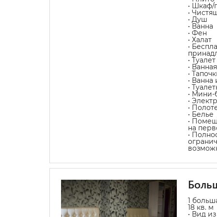
• Шкаф/
• Чистя
• Душ
• Ванна
• Фен
• Халат
• Беспл
принад
• Туалет
• Ванна
• Тапочк
• Ванна
• Туале
• Мини-
• Элект
• Полот
• Белье
• Помещ
на перв
• Полно
ограни
возмож
Боль
1 больш
18 кв. м
• Вид из