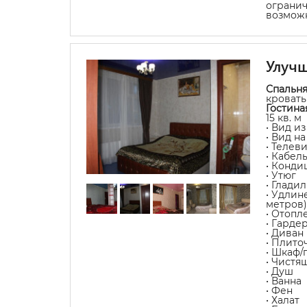
ограни
возмож
Улучш
Спальня
кроват
Гостина
15 кв. м
• Вид из
• Вид н
• Телев
• Кабел
• Конди
• Утюг
• Глади
• Удлин
метров)
• Отопл
• Гарде
• Диван
• Плит
• Шкаф/
• Чистя
• Душ
• Ванна
• Фен
• Халат