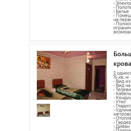
• Элект
• Полот
• Белье
• Помещ
на перв
• Полно
ограни
возмож
Больш
кров
2 однос
15 кв. м
• Вид из
• Вид н
• Телев
• Кабел
• Конди
• Утюг
• Глади
• Удлин
метров)
• Отопл
• Гарде
• Диван
• Плит