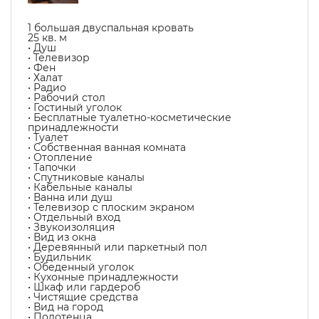
1 большая двуспальная кровать
25 кв. м
• Душ
• Телевизор
• Фен
• Халат
• Радио
• Рабочий стол
• Гостиный уголок
• Бесплатные туалетно-косметические
принадлежности
• Туалет
• Собственная ванная комната
• Отопление
• Тапочки
• Спутниковые каналы
• Кабельные каналы
• Ванна или душ
• Телевизор с плоским экраном
• Отдельный вход
• Звукоизоляция
• Вид из окна
• Деревянный или паркетный пол
• Будильник
• Обеденный уголок
• Кухонные принадлежности
• Шкаф или гардероб
• Чистящие средства
• Вид на город
• Полотенца