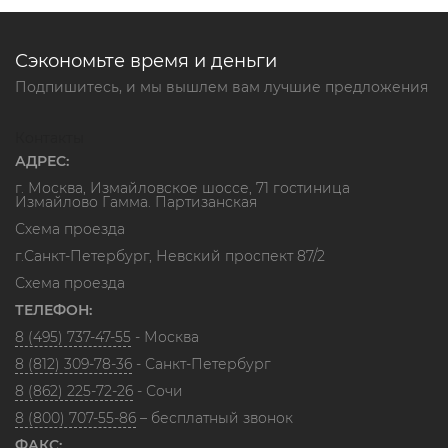
Сэкономьте время и деньги
Подпишитесь, и мы вышлем вам лучшие предложения
Контакты
АДРЕС:
г. Москва, Измайловское шоссе, 71 гостиница
Измайлово Гамма. Партизанская
Схема проезда
г.Санкт-Петербург, Невский проспект 87/2
Схема проезда
ТЕЛЕФОН:
8 (495) 737-47-55
- Москва
8 (812) 309-78-36
- Санкт-Петербург
8 (862) 225-72-26
- Сочи
8 (800) 707-55-86
– бесплатный звонок
ФАКС: