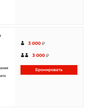
ю
3 000
₽
3 000
₽
ания
Бронировать
ата