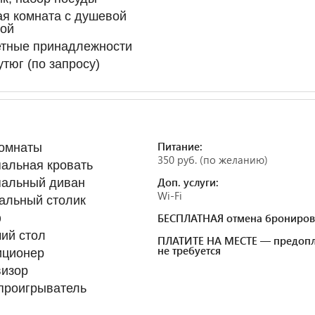
я комната с душевой
ной
етные принадлежности
утюг (по запросу)
Питание:
комнаты
350 руб. (по желанию)
альная кровать
Доп. услуги:
пальный диван
Wi-Fi
альный столик
ф
БЕСПЛАТНАЯ отмена брониров
ий стол
ПЛАТИТЕ НА МЕСТЕ — предопл
не требуется
иционер
визор
проигрыватель