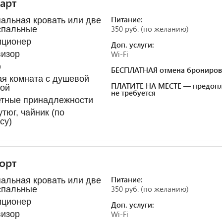
арт
Питание:
альная кровать или две
350 руб. (по желанию)
спальные
иционер
Доп. услуги:
визор
Wi-Fi
ф
БЕСПЛАТНАЯ отмена брониров
я комната с душевой
ПЛАТИТЕ НА МЕСТЕ — предопл
ной
не требуется
етные принадлежности
утюг, чайник (по
су)
орт
Питание:
альная кровать или две
350 руб. (по желанию)
спальные
иционер
Доп. услуги:
визор
Wi-Fi