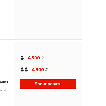
4 500
₽
4 500
₽
ания
Бронировать
ата