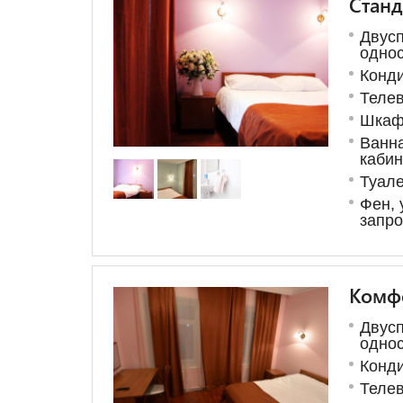
Станд
Двусп
одно
Конд
Теле
Шка
Ванна
каби
Туал
Фен, 
запро
Комф
Двусп
одно
Конд
Теле