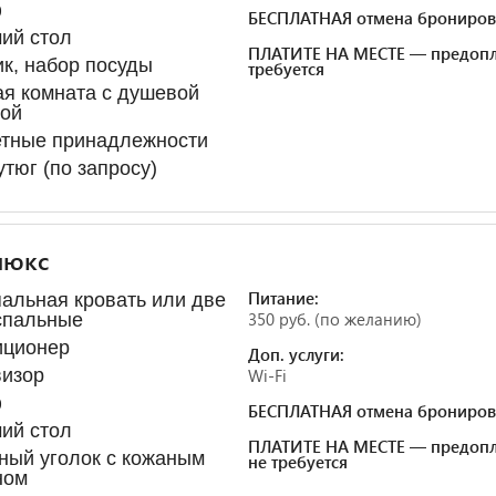
ф
БЕСПЛАТНАЯ отмена брониров
ий стол
ПЛАТИТЕ НА МЕСТЕ — предопл
к, набор посуды
требуется
я комната с душевой
ной
етные принадлежности
утюг (по запросу)
люкс
Питание:
альная кровать или две
350 руб. (по желанию)
спальные
иционер
Доп. услуги:
визор
Wi-Fi
ф
БЕСПЛАТНАЯ отмена брониров
ий стол
ПЛАТИТЕ НА МЕСТЕ — предопл
ный уголок с кожаным
не требуется
ном