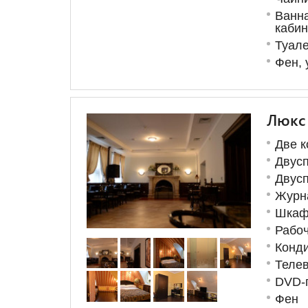
Ванна
каби
Туал
Фен, 
Люкс
Две 
Двусп
Двус
Журн
Шка
Рабоч
Конд
Теле
DVD-
Фен