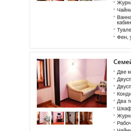
Журн
Чайни
Ванна
каби
Туал
Фен, 
Семе
Две 
Двусп
Двус
Конд
Два 
Шка
Журн
Рабоч
Чайни