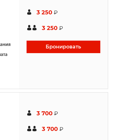
3 250
₽
3 250
₽
ания
Бронировать
ата
3 700
₽
3 700
₽