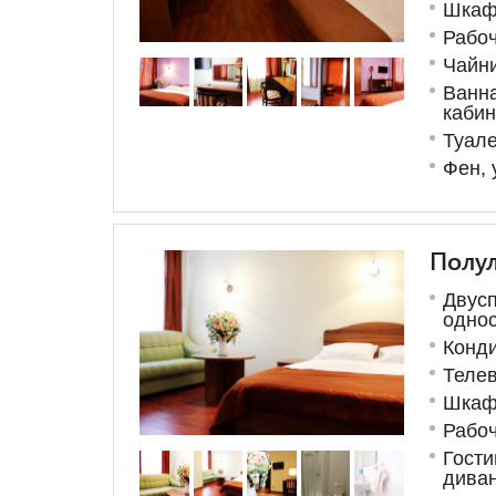
Шка
Рабоч
Чайни
Ванна
каби
Туал
Фен, 
Полу
Двусп
одно
Конд
Теле
Шка
Рабоч
Гости
дива