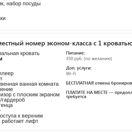
к, набор посуды
ки
естный номер эконом-класса с 1 кровать
Питание:
пальная кровать
350 руб. (по желанию)
м
Доп. услуги:
плеер
Wi-Fi
т
БЕСПЛАТНАЯ отмена брониров
твенная ванная комната
ление
ПЛАТИТЕ НА МЕСТЕ — предопл
визор с плоским экраном
требуется
/гардероб
тенца
е
доступа к верхним
 работает лифт