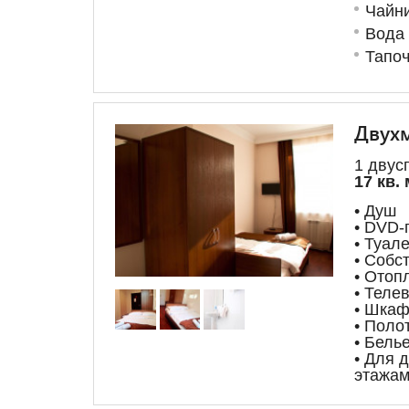
Чайни
Вода
Тапоч
Двухм
1 двус
17 кв. 
• Душ
• DVD-
• Туале
• Собс
• Отоп
• Теле
• Шкаф
• Поло
• Бель
• Для 
этажам