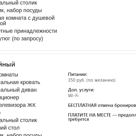
альный столик
к, набор посуды
я комната с душевой
ной
етные принадлежности
утюг (по запросу)
йный
Питание:
комнаты
350 руб. (по желанию)
альная кровать
Доп. услуги:
пальный диван
Wi-Fi
иционер
телевизора ЖК
БЕСПЛАТНАЯ отмена брониров
ф
ПЛАТИТЕ НА МЕСТЕ — предопл
требуется
альный столик
ий стол
к, набор посуды